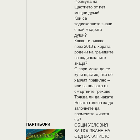
Формула на
щастието от пет
мощни думи!
Кои са
зодиакалните знаци
с най-мъдрите
души?
Какво ги очаква
през 2018 г. хората,
родени на границите
на зодиакалните
знаци?
С пари може да се
купи щастие, ако се
харчат правилно –
или за ползата от
смъртните грехове
Трябва ли да чакате
Новата година за да
започнете да
променяте живота
си?
ПАРТНЬОРИ
OБЩИ УСЛОВИЯ
ЗА ПОЛЗВАНЕ НА
СЪДЪРЖАНИЕТО