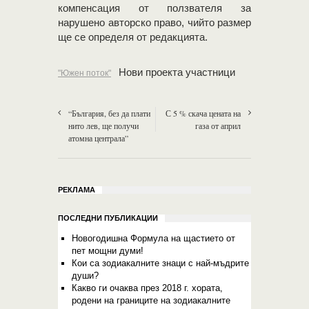
компенсация от ползвателя за
нарушено авторско право, чийто размер
ще се определя от редакцията.
Нови проекта участници
"Южен поток"
“България, без да плати
С 5 % скача цената на
нито лев, ще получи
газа от април
атомна централа”
РЕКЛАМА
ПОСЛЕДНИ ПУБЛИКАЦИИ
Новогодишна Формула на щастието от
пет мощни думи!
Кои са зодиакалните знаци с най-мъдрите
души?
Какво ги очаква през 2018 г. хората,
родени на границите на зодиакалните