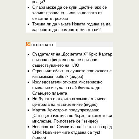
знаци?
С пари може да се купи щастие, ако се
харчат правилно – или за ползата от
смъртните грехове
Трябва ли да чакате Новата година за да
започнете да променяте живота си?
НЕПОЗНАТО
Създателят на „Досиетата Х“ Крис Картър
призова официално да се признае
съществуването на НЛО
Странният обект на лунната повърхност е
извънземен робот? (видео)
Изследователи откриха мистериозно
създание и кула на най-близката до
Слънцето планета
На Луната е открита огромна слънчева
централа на извънземните (видео)
Мартин Армстронг предупреждава:
„Слънцето изстива по-бързо, отколкото си
мислехме. Пригответе се!“ (видео)
Невероятно! Служител на Пентагона пред
CNN: Извънземните отдавна са тук!
(видео)