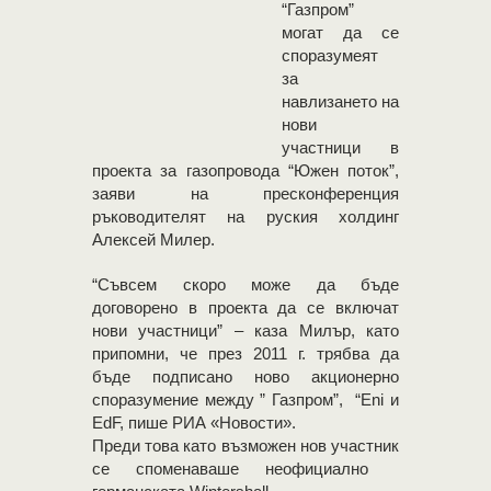
“Газпром”
могат да се
споразумеят
за
навлизането на
нови
участници в
проекта за газопровода “Южен поток”,
заяви на пресконференция
ръководителят на руския холдинг
Алексей Милер.
“Съвсем скоро може да бъде
договорено в проекта да се включат
нови участници” – каза Милър, като
припомни, че през 2011 г. трябва да
бъде подписано ново акционерно
споразумение между ” Газпром”, “Eni и
EdF, пише РИА «Новости».
Преди това като възможен нов участник
се споменаваше неофициално