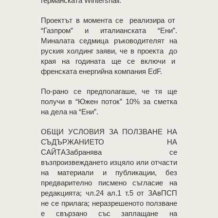
германската Wintershall.
Проектът в момента се реализира от
“Газпром” и италианската “Ени”.
Миналата седмица ръководителят на
руския холдинг заяви, че в проекта до
края на годината ще се включи и
френската енергийна компания EdF.
По-рано се предполагаше, че тя ще
получи в “Южен поток” 10% за сметка
на дела на “Ени”.
OБЩИ УСЛОВИЯ ЗА ПОЛЗВАНЕ НА
СЪДЪРЖАНИЕТО НА
САЙТАЗабранява се
възпроизвеждането изцяло или отчасти
на материали и публикации, без
предварително писмено съгласие на
редакцията; чл.24 ал.1 т.5 от ЗАвПСП
не се прилага; неразрешеното ползване
е свързано със заплащане на