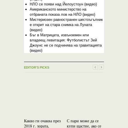
НЛО се появи над Йелоустоун (видео)
Американското министерство на
отбраната показа лов на НЛО (видео)
Мистериозен равностранен шестоъгълник
е открит на стара снимка на Луната
(видео)
Бъг в Матрицата, извънземен или
владеещ левитация: Футболистът Зей
Джоунс не се подчинява на гравитацията
(видео)
EDITOR'S PICKS
Какво ги очаква през
С пари може да се
Джнана – 
2018 г. хората,
купи щастие, ако се
най-силни