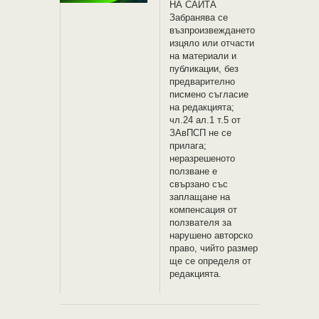
НА САЙТА
Забранява се
възпроизвеждането
изцяло или отчасти
на материали и
публикации, без
предварително
писмено съгласие
на редакцията;
чл.24 ал.1 т.5 от
ЗАвПСП не се
прилага;
неразрешеното
ползване е
свързано със
заплащане на
компенсация от
ползвателя за
нарушено авторско
право, чийто размер
ще се определя от
редакцията.