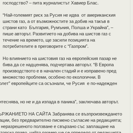
господство? – пита журналистът Хавиер Блас.
“Най-големият риск за Русия не идва от американския
шистов газ, а от възможностите за добив на такъв в
страни като България, Румъния, Полша и Украйна”, –
пише авторът. Развитието на добива на шистов газ с
течение на времето, ще засили позицията на
потребителите в преговорите с “Газпром”.
Но влиянието на шистовия газ на европейския пазар не
бива да се надценява, подчертава авторът. “В Европа
производството е в начален стадий и е изправено пред
множество проблеми, особено по екологични. В
олет” европейците са осъзнали, че Русия е по-надежден
итеснява, но не и да изпада в паника”, заключава авторът.
ЖАНИЕТО НА САЙТА Забранява се възпроизвеждането
ации, без предварително писмено съгласие на редакцията;
а; неразрешеното ползване е свързано със заплащане на
торско право, чийто размер ще се определя от редакцията.