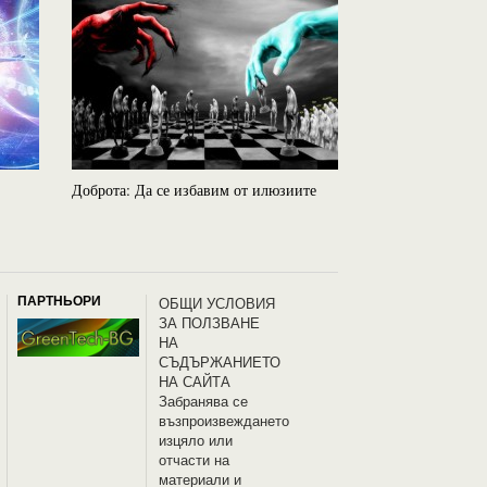
Доброта: Да се избавим от илюзиите
Ошо: Стани любо
ПАРТНЬОРИ
OБЩИ УСЛОВИЯ
ЗА ПОЛЗВАНЕ
НА
СЪДЪРЖАНИЕТО
НА САЙТА
Забранява се
възпроизвеждането
изцяло или
отчасти на
материали и