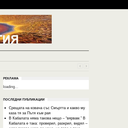
РЕКЛАМА
loading...
ПОСЛЕДНИ ПУБЛИКАЦИИ
Срещата на ковача със Смъртта и какво му
каза тя за Пътя към рая
В Кабалата няма такова нещо – “вярвам.” В
Кабалата е така: проверил, разкрил, видял –