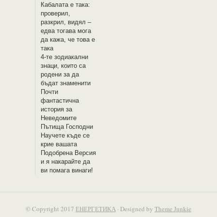
Кабалата е така:
проверил,
разкрил, видял –
едва тогава мога
да кажа, че това е
така
4-те зодиакални
знаци, които са
родени за да
бъдат знаменити
Почти
фантастична
история за
Неведомите
Пътища Господни
Научете къде се
крие вашата
Подобрена Версия
и я накарайте да
ви помага винаги!
© Copyright 2017
ЕНЕРГЕТИКА
· Designed by
Theme Junkie