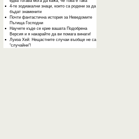
едва тогава мога да кажа, че това е така
4-те зодиакални знаци, които са родени за да
бъдат знаменити
Почти фантастична история за Неведомите
Пътища Господни
Научете къде се крие вашата Подобрена
Версия и я накарайте да ви помага винаги!
Луиза Хей: Нещастните случаи въобще не са
“случайни”!