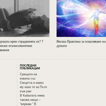
душата крие страданията си? 7
Висша Практика за изцеляване на
чески психосоматични
душата
явания
ПОСЛЕДНИ
ПУБЛИКАЦИИ
Срещата на
ковача със
Смъртта и какво
му каза тя за Пътя
към рая
В Кабалата няма
такова нещо –
“вярвам.” В