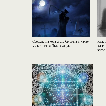
Срещата на ковача със Смъртта и какво
Къде 
му каза тя за Пътя към рая
класи
забол