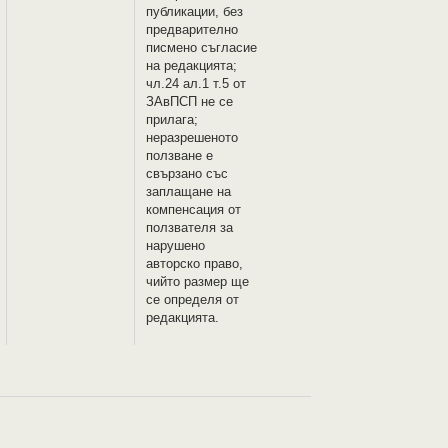
публикации, без
предварително
писмено съгласие
на редакцията;
чл.24 ал.1 т.5 от
ЗАвПСП не се
прилага;
неразрешеното
ползване е
свързано със
заплащане на
компенсация от
ползвателя за
нарушено
авторско право,
чийто размер ще
се определя от
редакцията.