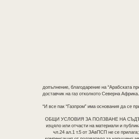
допълнение, благодарение на “Арабската пр
доставчик на газ отколкото Северна Африка.
“И все пак “Газпром” има основания да се пр
OБЩИ УСЛОВИЯ ЗА ПОЛЗВАНЕ НА СЪДЪР
изцяло или отчасти на материали и публик
чл.24 ал.1 т.5 от ЗАвПСП не се прилаг
компенсация от ползвателя за нарушено ав