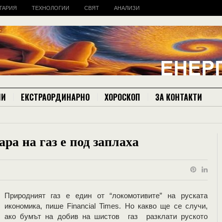
ГАРИЯ
ТЕХНОЛОГИИ
СВЯТ
АНАЛИЗИ
ИИ
ЕКСТРАОРДИНАРНО
ХОРОСКОП
ЗА КОНТАКТИ
ара на газ е под заплаха
Природният газ е един от “локомотивите” на руската
икономика, пише Financial Times. Но какво ще се случи,
ако бумът на добив на шистов газ разклати руското