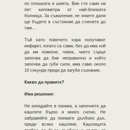
по плешката и шията. Вие сте само на
пет километра от най-близката
болница. За съжаление, не знаете дали
ще бъдете в състояние да стигнете до
там…
Тъй като повечето хора получават
инфаркт, когато са сами, без да има кой
да им помогне, човек, чието сърце
започва да бие неправилно и който
започва да губи сили, има само около
10 секунди преди да загуби съзнание.
Какво да правите?
Има решение:
Не изпадайте в паника, а започнете да
кашляте бързо и много силно. Не
забравяйте да поемате дълбоко дъх,
преди всяко кашляне. Кашлицата