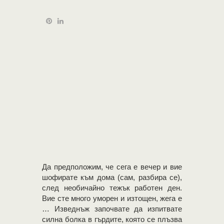
Да предположим, че сега е вечер и вие
шофирате към дома (сам, разбира се),
след необичайно тежък работен ден.
Вие сте много уморен и изтощен, жега е
… Изведнъж започвате да изпитвате
силна болка в гърдите, която се плъзва