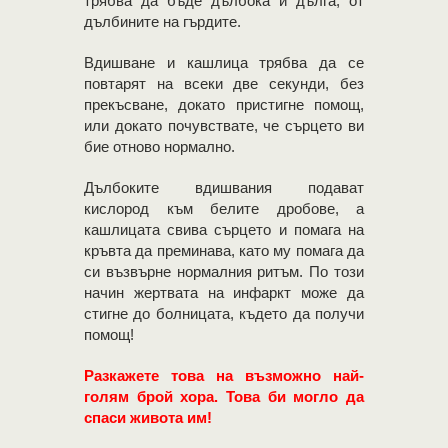
трябва да бъде дълбока и дълга, от
дълбините на гърдите.
Вдишване и кашлица трябва да се
повтарят на всеки две секунди, без
прекъсване, докато пристигне помощ,
или докато почувствате, че сърцето ви
бие отново нормално.
Дълбоките вдишвания подават
кислород към белите дробове, а
кашлицата свива сърцето и помага на
кръвта да преминава, като му помага да
си възвърне нормалния ритъм. По този
начин жертвата на инфаркт може да
стигне до болницата, където да получи
помощ!
Разкажете това на възможно най-
голям брой хора. Това би могло да
спаси живота им!