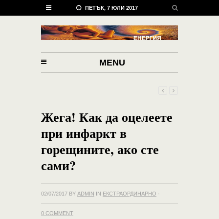
ПЕТЪК, 7 ЮЛИ 2017
MENU
Жега! Как да оцелеете
при инфаркт в
горещините, ако сте
сами?
02/07/2017
BY
ADMIN
IN
ЕКСТРАОРДИНАРНО
·
0 COMMENT