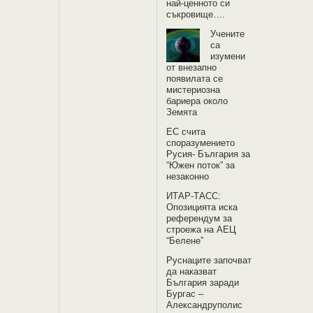
най-ценното си
съкровище….
Учените
са
изумени
от внезапно
появилата се
мистериозна
бариера около
Земята
EС счита
споразумението
Русия- България за
“Южен поток” за
незаконно
ИТАР-ТАСС:
Опозицията иска
референдум за
строежа на АЕЦ
“Белене”
Руснаците започват
да наказват
България заради
Бургас –
Александруполис