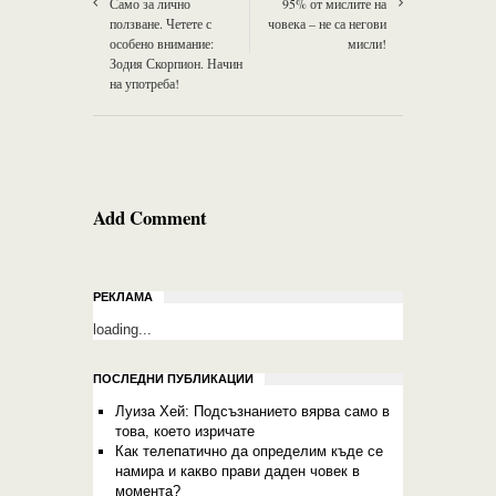
Само за лично
95% от мислите на
ползване. Четете с
човека – не са негови
особено внимание:
мисли!
Зодия Скорпион. Начин
на употреба!
Add Comment
РЕКЛАМА
loading...
ПОСЛЕДНИ ПУБЛИКАЦИИ
Луиза Хей: Подсъзнанието вярва само в
това, което изричате
Как телепатично да определим къде се
намира и какво прави даден човек в
момента?