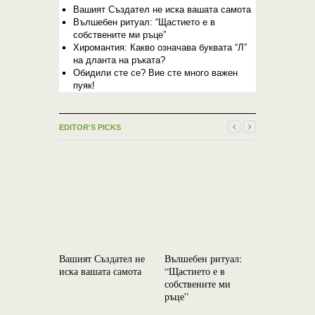
Вашият Създател не иска вашата самота
Вълшебен ритуал: “Щастието е в
собствените ми ръце”
Хиромантия: Какво означава буквата “Л”
на дланта на ръката?
Обидили сте се? Вие сте много важен
пуяк!
EDITOR'S PICKS
Вашият Създател не
Вълшебен ритуал:
Езотерика
иска вашата самота
“Щастието е в
ви ще си 
собствените ми
тогава, ко
ръце”
необходим
нея изчез