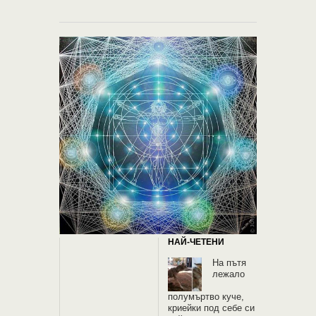
НАЙ-ЧЕТЕНИ
На пътя
лежало
полумъртво куче,
криейки под себе си