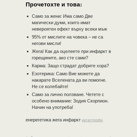
Прочетохте и това:
Само за жени: Има само Две
магически думи, които имат
невероятен ефект върху всеки мъж
95% от мислите на човека – не са
негови мисли!
Жега! Как да оцелеете при инфаркт в
горещините, ако сте сами?
Карма: Защо страдат добрите хора?
Eзотерика: Само Вие можете да
накарате Вселената да ви помогне.
Не се колебайте!
Само за лично ползване. Четете с
особено внимание: Зодия Скорпион.
Начин на употреба!
енерегетика жега инфаркт
катастрофа