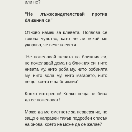
или не?
“Не лъжесвидетелствай против
ближния си”
Отново намек за клевета. Появява се
такова чувство, като че ли някой ме
укорява, че вече клеветя …
“Не пожелавай жената на ближния си,
не пожелавай дома на ближния си, нито
нивата му, нито роба му, нито робинята
му, нито вола му, нито магарето, нито
нещо, което е на ближния”
Колко интересно! Колко неща не бива
да се пожелават!
Може да ме сметнете за перверзник, но
защо е направен такъв подробен списък
на онова, което не може да се желае?