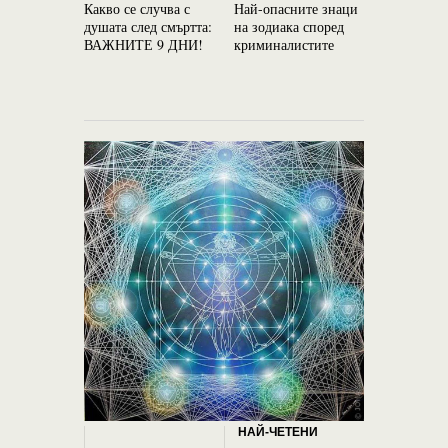
Какво се случва с
Най-опасните знаци
Най-слож
душата след смъртта:
на зодиака според
Пълнолуни
ВАЖНИТЕ 9 ДНИ!
криминалистите
годината 
НАЙ-ЧЕТЕНИ