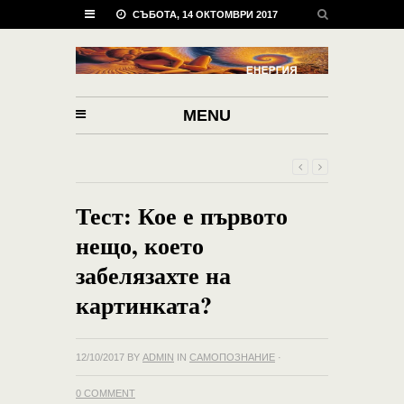
СЪБОТА, 14 ОКТОМВРИ 2017
MENU
Тест: Кое е първото
нещо, което
забелязахте на
картинката?
12/10/2017
BY
ADMIN
IN
САМОПОЗНАНИЕ
·
0 COMMENT