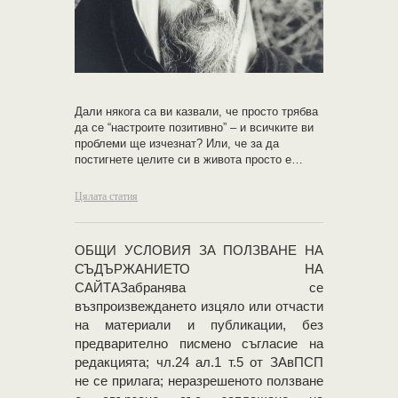
Дали някога са ви казвали, че просто трябва
да се “настроите позитивно” – и всичките ви
проблеми ще изчезнат? Или, че за да
постигнете целите си в живота просто е…
Цялата статия
OБЩИ УСЛОВИЯ ЗА ПОЛЗВАНЕ НА
СЪДЪРЖАНИЕТО НА
САЙТАЗабранява се
възпроизвеждането изцяло или отчасти
на материали и публикации, без
предварително писмено съгласие на
редакцията; чл.24 ал.1 т.5 от ЗАвПСП
не се прилага; неразрешеното ползване