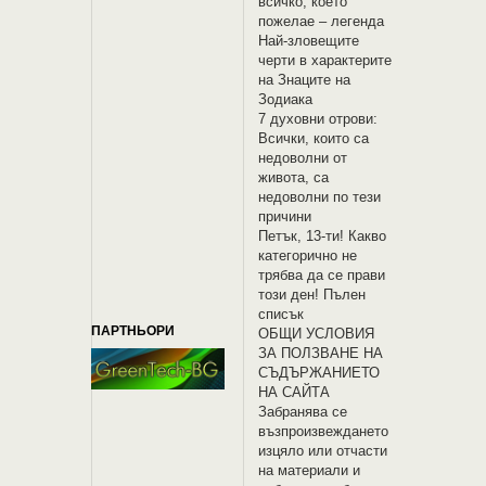
всичко, което
пожелае – легенда
Най-зловещите
черти в характерите
на Знаците на
Зодиака
7 духовни отрови:
Всички, които са
недоволни от
живота, са
недоволни по тези
причини
Петък, 13-ти! Какво
категорично не
трябва да се прави
този ден! Пълен
списък
ПАРТНЬОРИ
OБЩИ УСЛОВИЯ
ЗА ПОЛЗВАНЕ НА
СЪДЪРЖАНИЕТО
НА САЙТА
Забранява се
възпроизвеждането
изцяло или отчасти
на материали и