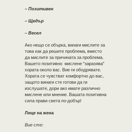
– Позитивен
– Щедър
– Весел
Ако нещо се обърка, винаги мислите за
това как да решите проблема, вместо
да мислите за причината за проблема.
Вашето позитивно мислене “заразява”
хората около вас. Вие ги ободрявате.
Хората се чувстват комфортно до вас,
защото винаги сте готови да ги
изслушате, дори ако имате различно
мислене или мнение. Вашата позитивна
сила прави света по-добър!
Лице на жена
Вие сте: