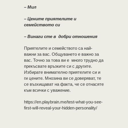
– Мил
– Цените приятелите и
семейството си
– Винаги сте в добри отношения
Приятелите и семейството са най-
важни за вас. Общуването е важно за
вас. Точно за това ви е много трудно да
прекъсвате връзките си с другите.
Избирате внимателно приятелите си и
ги цените. Мнозина ви се доверяват, те
се възхищават на факта, че се отнасяте
към всички с уважение.
https://en.playbrain.me/test-what-you-see-
first-will-reveal-your-hidden-personality/