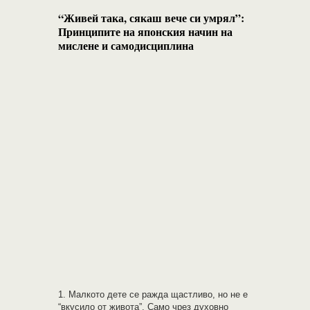
“Живей така, сякаш вече си умрял”:
Принципите на японския начин на
мислене и самодисциплина
1. Малкото дете се ражда щастливо, но не е
“вкусило от живота”. Само чрез духовно