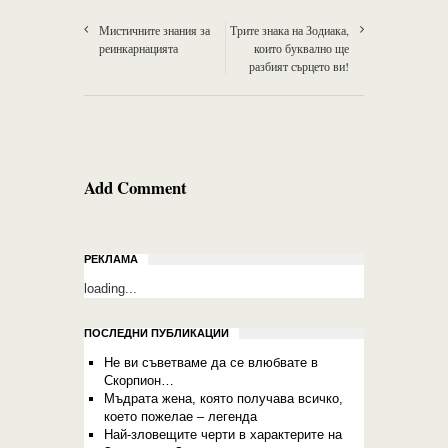
Мистичните знания за
Трите знака на Зодиака,
реинкарнацията
които буквално ще
разбият сърцето ви!
Add Comment
РЕКЛАМА
loading...
ПОСЛЕДНИ ПУБЛИКАЦИИ
Не ви съветваме да се влюбвате в
Скорпион…
Мъдрата жена, която получава всичко,
което пожелае – легенда
Най-зловещите черти в характерите на