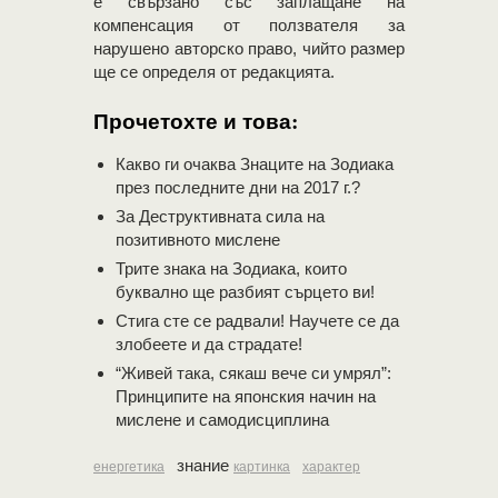
е свързано със заплащане на
компенсация от ползвателя за
нарушено авторско право, чийто размер
ще се определя от редакцията.
Прочетохте и това:
Какво ги очаква Знаците на Зодиака
през последните дни на 2017 г.?
За Деструктивната сила на
позитивното мислене
Трите знака на Зодиака, които
буквално ще разбият сърцето ви!
Стига сте се радвали! Научете се да
злобеете и да страдате!
“Живей така, сякаш вече си умрял”:
Принципите на японския начин на
мислене и самодисциплина
знание
енергетика
картинка
характер