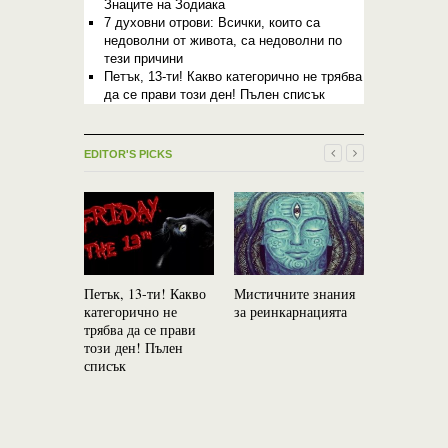
Знаците на Зодиака
7 духовни отрови: Всички, които са
недоволни от живота, са недоволни по
тези причини
Петък, 13-ти! Какво категорично не трябва
да се прави този ден! Пълен списък
EDITOR'S PICKS
Петък, 13-ти! Какво
Мистичните знания
От 10 окт
категорично не
за реинкарнацията
започва п
трябва да се прави
най-стрем
този ден! Пълен
успехи: Ю
списък
планетата 
и богатств
навлиза в 
Скорпион