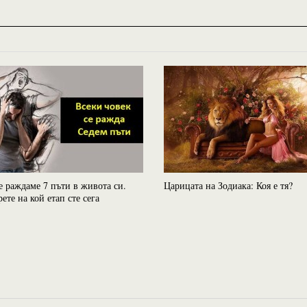
е раждаме 7 пъти в живота си.
Царицата на Зодиака: Коя е тя?
рете на кой етап сте сега