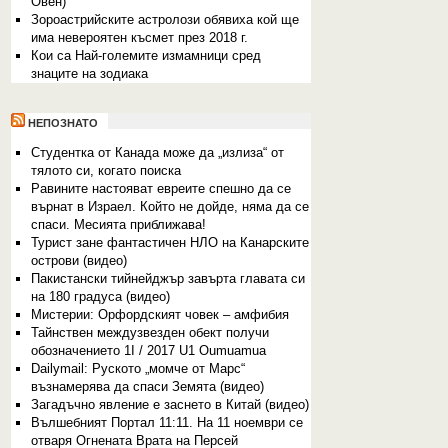
Овен)
Зороастрийските астролози обявиха кой ще
има невероятен късмет през 2018 г.
Кои са Най-големите измамници сред
знаците на зодиака
НЕПОЗНАТО
Студентка от Канада може да „излиза“ от
тялото си, когато поиска
Равините настояват евреите спешно да се
върнат в Израел. Който не дойде, няма да се
спаси. Месията приближава!
Турист зане фантастичен НЛО на Канарските
острови (видео)
Пакистански тийнейджър завърта главата си
на 180 градуса (видео)
Мистерии: Орфордският човек – амфибия
Тайнствен междузвезден обект получи
обозначението 1I / 2017 U1 Oumuamua
Dailymail: Руското „момче от Марс“
възнамерява да спаси Земята (видео)
Загадъчно явление е заснето в Китай (видео)
Вълшебният Портал 11:11. На 11 ноември се
отваря Огнената Врата на Персей