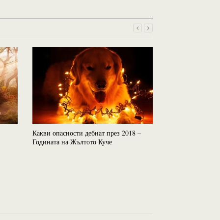
Какви опасности дебнат през 2018 –
Годината на Жълтото Куче
Зодиакалните зна
променят света –