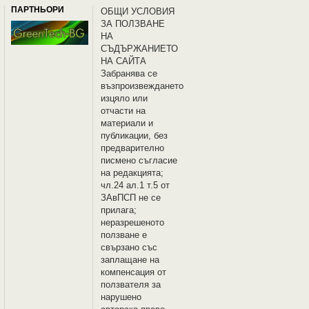
ПАРТНЬОРИ
OБЩИ УСЛОВИЯ
ЗА ПОЛЗВАНЕ
НА
СЪДЪРЖАНИЕТО
НА САЙТА
Забранява се
възпроизвеждането
изцяло или
отчасти на
материали и
публикации, без
предварително
писмено съгласие
на редакцията;
чл.24 ал.1 т.5 от
ЗАвПСП не се
прилага;
неразрешеното
ползване е
свързано със
заплащане на
компенсация от
ползвателя за
нарушено