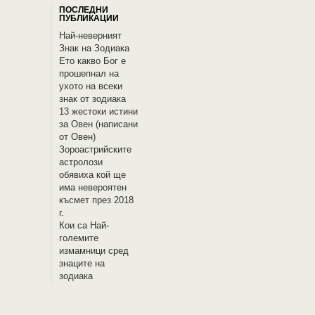
ПОСЛЕДНИ
ПУБЛИКАЦИИ
Най-неверният
Знак на Зодиака
Ето какво Бог е
прошепнал на
ухото на всеки
знак от зодиака
13 жестоки истини
за Овен (написани
от Овен)
Зороастрийските
астролози
обявиха кой ще
има невероятен
късмет през 2018
г.
Кои са Най-
големите
измамници сред
знаците на
зодиака