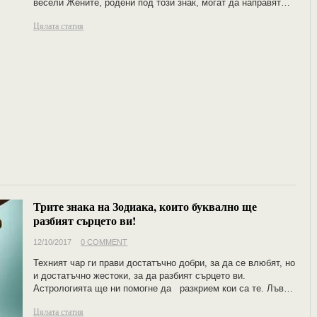
весели Жените, родени под този знак, могат да направят…
Цялата статия
Трите знака на Зодиака, които буквално ще
разбият сърцето ви!
12/10/2017
0 COMMENT
Техният чар ги прави достатъчно добри, за да се влюбят, но
и достатъчно жестоки, за да разбият сърцето ви.
Астрологията ще ни помогне да разкрием кои са те. Лъв…
Цялата статия