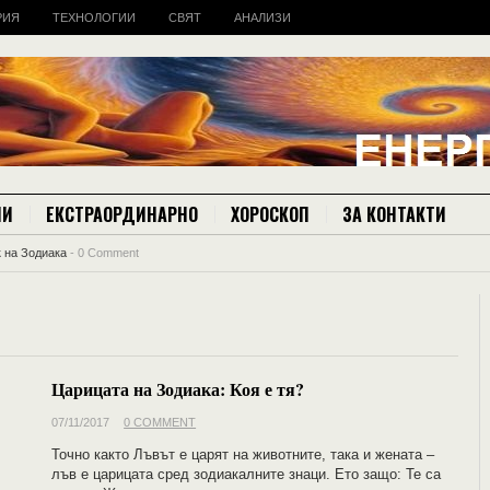
РИЯ
ТЕХНОЛОГИИ
СВЯТ
АНАЛИЗИ
ИИ
ЕКСТРАОРДИНАРНО
ХОРОСКОП
ЗА КОНТАКТИ
 на Зодиака
-
0 Comment
Царицата на Зодиака: Коя е тя?
07/11/2017
0 COMMENT
Точно както Лъвът е царят на животните, така и жената –
лъв е царицата сред зодиакалните знаци. Ето защо: Те са