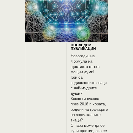
ПОСЛЕДНИ
ПУБЛИКАЦИИ
Новогодишна
Формула на
щастието от пет
мощни думи!
Кои са
зодиакалните знаци
с най-мъдрите
души?
Какво ги очаква
през 2018 г. хората,
родени на границите
на зодиакалните
знаци?
С пари може да се
купи щастие, ако се