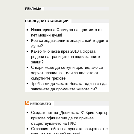
РЕКЛАМА
ПОСЛЕДНИ ПУБЛИКАЦИИ
Новогодишна Формула на щастието от
пет мощни думи!
Кои са зодиакалните знаци с най-мъдрите
души?
Какво ги очаква през 2018 г. хората,
родени на границите на зодиакалните
знаци?
С пари може да се купи щастие, ако се
харчат правилно – или за ползата от
смъртните грехове
Трябва ли да чакате Новата година за да
започнете да променяте живота си?
НЕПОЗНАТО
Създателят на „Досиетата Х“ Крис Картър
призова официално да се признае
съществуването на НЛО
Странният обект на лунната повърхност е