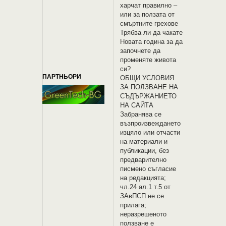
харчат правилно –
или за ползата от
смъртните грехове
Трябва ли да чакате
Новата година за да
започнете да
променяте живота
си?
ПАРТНЬОРИ
OБЩИ УСЛОВИЯ
ЗА ПОЛЗВАНЕ НА
СЪДЪРЖАНИЕТО
НА САЙТА
Забранява се
възпроизвеждането
изцяло или отчасти
на материали и
публикации, без
предварително
писмено съгласие
на редакцията;
чл.24 ал.1 т.5 от
ЗАвПСП не се
прилага;
неразрешеното
ползване е