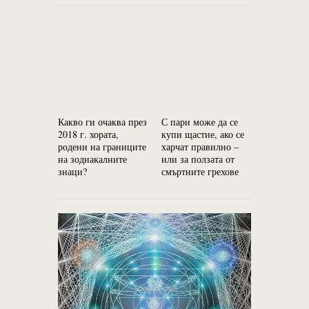
Какво ги очаква през
С пари може да се
Джнана – 
2018 г. хората,
купи щастие, ако се
най-силни
родени на границите
харчат правилно –
на зодиакалните
или за ползата от
знаци?
смъртните грехове