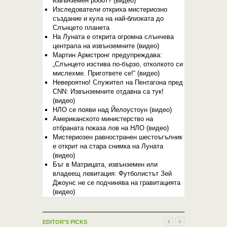
извънземен робот? (видео)
Изследователи откриха мистериозно
създание и кула на най-близката до
Слънцето планета
На Луната е открита огромна слънчева
централа на извънземните (видео)
Мартин Армстронг предупреждава:
„Слънцето изстива по-бързо, отколкото си
мислехме. Пригответе се!“ (видео)
Невероятно! Служител на Пентагона пред
CNN: Извънземните отдавна са тук!
(видео)
НЛО се появи над Йелоустоун (видео)
Американското министерство на
отбраната показа лов на НЛО (видео)
Мистериозен равностранен шестоъгълник
е открит на стара снимка на Луната
(видео)
Бъг в Матрицата, извънземен или
владеещ левитация: Футболистът Зей
Джоунс не се подчинява на гравитацията
(видео)
EDITOR'S PICKS