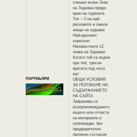
спешно всеки Знак
на Зодиака преди
края на годината
Топ – 3 на най-
рисковите и смели
знаци на зодиака
Най-краткият
хороскоп
Неизвестните 12
знака на Зодиака
Когато той се върне
при теб, тресни
вратата под носа
му!
ПАРТНЬОРИ
OБЩИ УСЛОВИЯ
ЗА ПОЛЗВАНЕ НА
СЪДЪРЖАНИЕТО
НА САЙТА
Забранява се
възпроизвеждането
изцяло или отчасти
на материали и
публикации, без
предварително
писмено съгласие