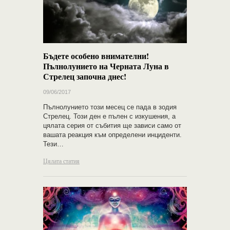
Бъдете особено внимателни!
Пълнолунието на Черната Луна в
Стрелец започна днес!
09/06/2017
Пълнолунието този месец се пада в зодия
Стрелец. Този ден е пълен с изкушения, а
цялата серия от събития ще зависи само от
вашата реакция към определени инциденти.
Тези…
Цялата статия