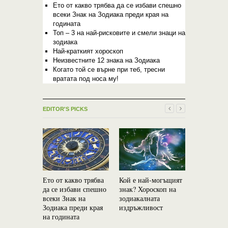
Ето от какво трябва да се избави спешно
всеки Знак на Зодиака преди края на
годината
Топ – 3 на най-рисковите и смели знаци на
зодиака
Най-краткият хороскоп
Неизвестните 12 знака на Зодиака
Когато той се върне при теб, тресни
вратата под носа му!
EDITOR'S PICKS
Ето от какво трябва
Кой е най-могъщият
Новолуние
да се избави спешно
знак? Хороскоп на
октомври:
всеки Знак на
зодиакалната
Вселената 
Зодиака преди края
издръжливост
и изпълня
на годината