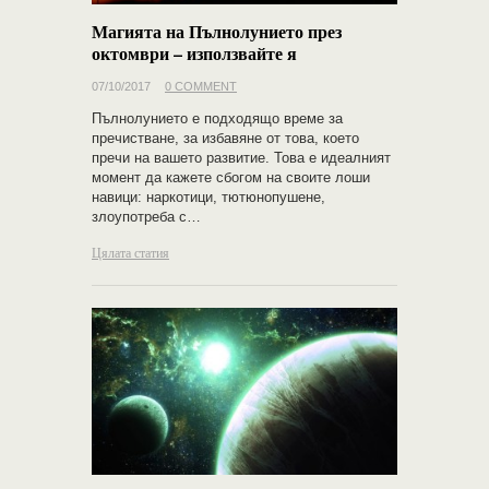
Магията на Пълнолунието през
октомври – използвайте я
07/10/2017
0 COMMENT
Пълнолунието е подходящо време за
пречистване, за избавяне от това, което
пречи на вашето развитие. Това е идеалният
момент да кажете сбогом на своите лоши
навици: наркотици, тютюнопушене,
злоупотреба с…
Цялата статия