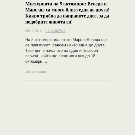
Мистерията на 5 октомври: Венера и
Марс ще са много близо една до друга!
Какво трябва да направите днес, за да
подобрите живота си!
06/10/2017
0 COMMENT
На 5 октомври планетите Марс и Венера ще
се приближат съвсем близо една до друга.
Този ден е началото на един интересен
период, който ще продължи чак до 18
октомври.…
Цялата статия