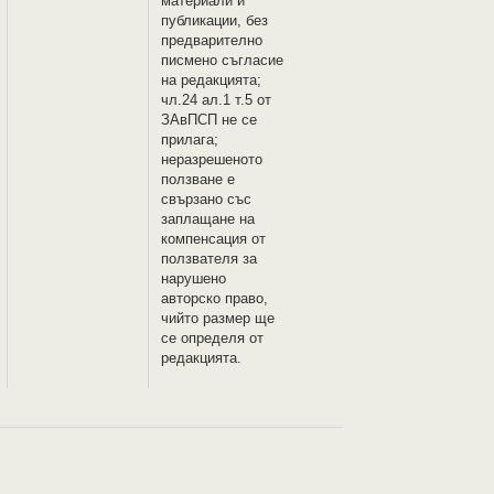
материали и
публикации, без
предварително
писмено съгласие
на редакцията;
чл.24 ал.1 т.5 от
ЗАвПСП не се
прилага;
неразрешеното
ползване е
свързано със
заплащане на
компенсация от
ползвателя за
нарушено
авторско право,
чийто размер ще
се определя от
редакцията.