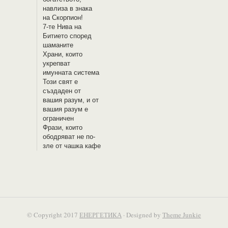
навлиза в знака
на Скорпион!
7-те Нива на
Битието според
шаманите
Храни, които
укрепват
имунната система
Този свят е
създаден от
вашия разум, и от
вашия разум е
ограничен
Фрази, които
ободряват не по-
зле от чашка кафе
© Copyright 2017
ЕНЕРГЕТИКА
· Designed by
Theme Junkie