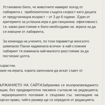
Установено било, че животните намират изход от
лабиринта с приблизително същата скорост като децата
от предучилищна възраст – от 3 до 6 години . Един от
критериите за успешна игра е дистанционна ефективност,
т.е. какво разстояние е било необходимо на играча за да
се измъкне от лабиринта.
За изненада на учените, по този параметър женското
шимпанзе Панзи надминала всички- в най-сложния
лабиринт тя изминала най-малкото разстояние за да
постигане целта.
възрастни.
не на играта, хората започнали да искат съвет от
ЖАНИЕТО НА САЙТАЗабранява се възпроизвеждането
ации, без предварително писмено съгласие на редакцията;
; неразрешеното ползване е свързано със заплащане на
орско право, чийто размер ще се определя от редакцията.