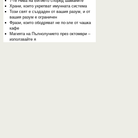
7-те Нива на Битието според шаманите
Храни, които укрепват имунната система
Този свят е създаден от вашия разум, и от
вашия разум е ограничен
Фрази, които ободряват не по-зле от чашка
кафе
Магията на Пълнолунието през октомври –
използвайте я