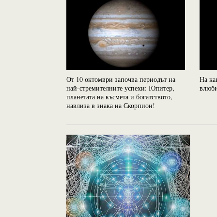
От 10 октомври започва периодът на
На ка
най-стремителните успехи: Юпитер,
влюби
планетата на късмета и богатството,
навлиза в знака на Скорпион!