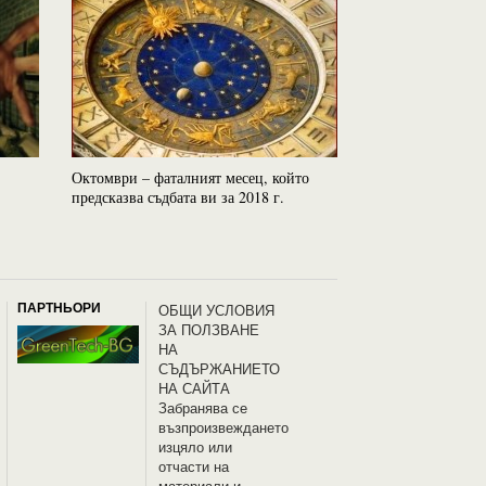
Октомври – фаталният месец, който
4-те Най-добри З
предсказва съдбата ви за 2018 г.
ПАРТНЬОРИ
OБЩИ УСЛОВИЯ
ЗА ПОЛЗВАНЕ
НА
СЪДЪРЖАНИЕТО
НА САЙТА
Забранява се
възпроизвеждането
изцяло или
отчасти на