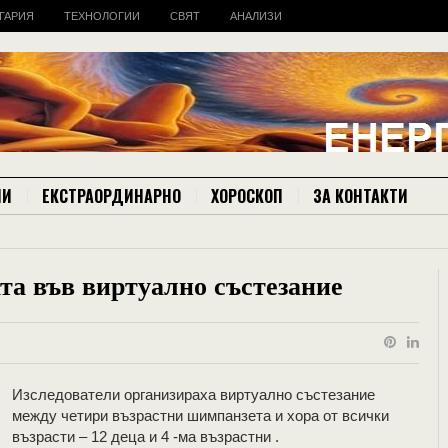
ГАРИЯ
ТЕХНОЛОГИИ
СВЯТ
АНАЛИЗИ
ИИ
ЕКСТРАОРДИНАРНО
ХОРОСКОП
ЗА КОНТАКТИ
та във виртуално състезание
Изследователи организираха виртуално състезание
между четири възрастни шимпанзета и хора от всички
възрасти – 12 деца и 4 -ма възрастни .