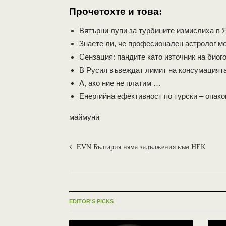
Прочетохте и това:
Вятърни лупи за турбините измислиха в 
Знаете ли, че професионален астролог м
Сензация: пандите като източник на биог
В Русия въвеждат лимит на консумацията
А, ако ние не платим …
Енергийна ефективност по турски – опако
маймуни
EVN България няма задължения към НЕК
EDITOR'S PICKS