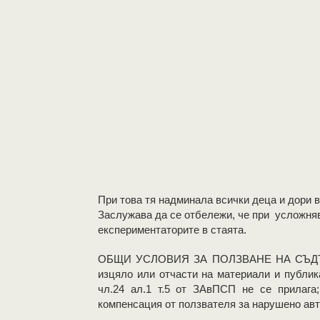
При това тя надминала всички деца и дори 
Заслужава да се отбележи, че при усложнява
експериментаторите в стаята.
OБЩИ УСЛОВИЯ ЗА ПОЛЗВАНЕ НА СЪДЪР
изцяло или отчасти на материали и публик
чл.24 ал.1 т.5 от ЗАвПСП не се прилага
компенсация от ползвателя за нарушено авт