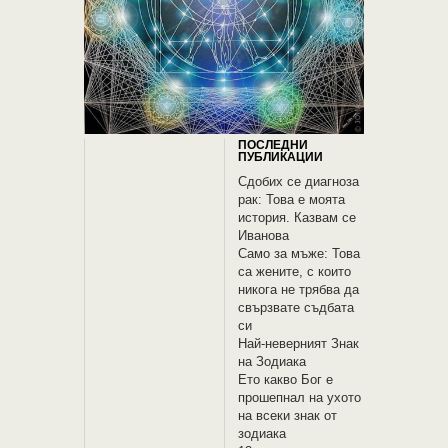
ПОСЛЕДНИ
ПУБЛИКАЦИИ
Сдобих се диагноза
рак: Това е моята
история. Казвам се
Иванова
Само за мъже: Това
са жените, с които
никога не трябва да
свързвате съдбата
си
Най-неверният Знак
на Зодиака
Ето какво Бог е
прошепнал на ухото
на всеки знак от
зодиака