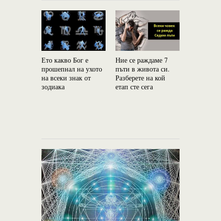
Ето какво Бог е
Ние се раждаме 7
Царицата 
прошепнал на ухото
пъти в живота си.
Зодиака: К
на всеки знак от
Разберете на кой
зодиака
етап сте сега