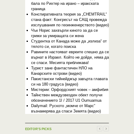
бала по Рихтер на ирано – иракската
граница
Конспиративната теория за „CHEMTRAIL“
стана факт: Конгресът на САЩ провежда
изслушвания по геоинженерството (видео)
Чък Норис захвърли киното за да се
грижи за умиращата си жена
Студентка от Канада може да „излиза“ от
тялото си, когато поиска
Равините настояват евреите спешно да се
върнат в Израел. Който не дойде, няма да
се спаси. Месията приближава!
Турист зане фантастичен НЛО на
Канарските острови (видео)
Пакистански тийнейджър завърта главата
си на 180 градуса (видео)
Мистерии: Орфордският човек – амфибия
Тайнствен междузвезден обект получи
обозначението 1I / 2017 U1 Oumuamua
Dailymail: Руското „момче от Марс“
възнамерява да спаси Земята (видео)
EDITOR'S PICKS