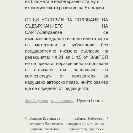
на бюджета е необвързаността му с
икономическото развитие на България.
OБЩИ УСЛОВИЯ ЗА ПОЛЗВАНЕ НА
СЪДЪРЖАНИЕТО НА
САЙТАЗабранява се
възпроизвеждането изцяло или отчасти
на материали и публикации, без
предварително писмено съгласие на
редакцията; чл.24 ал.1 т.5 от ЗАвПСП
не се прилага; неразрешеното ползване
е свързано със заплащане на
компенсация от ползвателя за
нарушено авторско право, чийто размер
ще се определя от редакцията.
Румен Гечев
Жан Виденов
монополисти
Валерия В. с опит за
Забавно: Кабинетът
некролог: Да изпратим
подарява 4,9 млн. лв. на
Борисов с уважение.
инвеститори, сред тях е