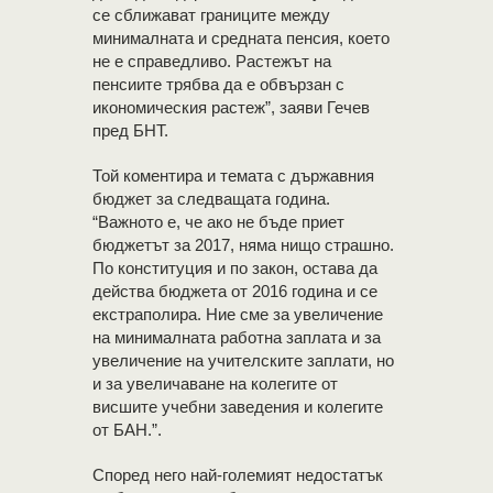
се сближават границите между
минималната и средната пенсия, което
не е справедливо. Растежът на
пенсиите трябва да е обвързан с
икономическия растеж”, заяви Гечев
пред БНТ.
Той коментира и темата с държавния
бюджет за следващата година.
“Важното е, че ако не бъде приет
бюджетът за 2017, няма нищо страшно.
По конституция и по закон, остава да
действа бюджета от 2016 година и се
екстраполира. Ние сме за увеличение
на минималната работна заплата и за
увеличение на учителските заплати, но
и за увеличаване на колегите от
висшите учебни заведения и колегите
от БАН.”.
Според него най-големият недостатък