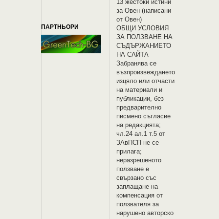
13 жестоки истини
за Овен (написани
от Овен)
ПАРТНЬОРИ
OБЩИ УСЛОВИЯ
ЗА ПОЛЗВАНЕ НА
СЪДЪРЖАНИЕТО
НА САЙТА
Забранява се
възпроизвеждането
изцяло или отчасти
на материали и
публикации, без
предварително
писмено съгласие
на редакцията;
чл.24 ал.1 т.5 от
ЗАвПСП не се
прилага;
неразрешеното
ползване е
свързано със
заплащане на
компенсация от
ползвателя за
нарушено авторско