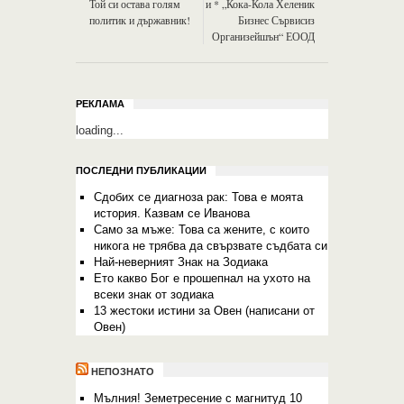
Той си остава голям
и * „Кока-Кола Хеленик
политик и държавник!
Бизнес Сървисиз
Организейшън“ ЕООД
РЕКЛАМА
loading...
ПОСЛЕДНИ ПУБЛИКАЦИИ
Сдобих се диагноза рак: Това е моята
история. Казвам се Иванова
Само за мъже: Това са жените, с които
никога не трябва да свързвате съдбата си
Най-неверният Знак на Зодиака
Ето какво Бог е прошепнал на ухото на
всеки знак от зодиака
13 жестоки истини за Овен (написани от
Овен)
НЕПОЗНАТО
Мълния! Земетресение с магнитуд 10