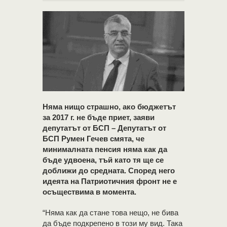
Няма нищо страшно, ако бюджетът
за 2017 г. не бъде приет, заяви
депутатът от БСП – Депутатът от
БСП Румен Гечев смята, че
минималната пенсия няма как да
бъде удвоена, тъй като тя ще се
доближи до средната. Според него
идеята на Патриотичния фронт не е
осъществима в момента.
“Няма как да стане това нещо, не бива
да бъде подкрепено в този му вид. Така