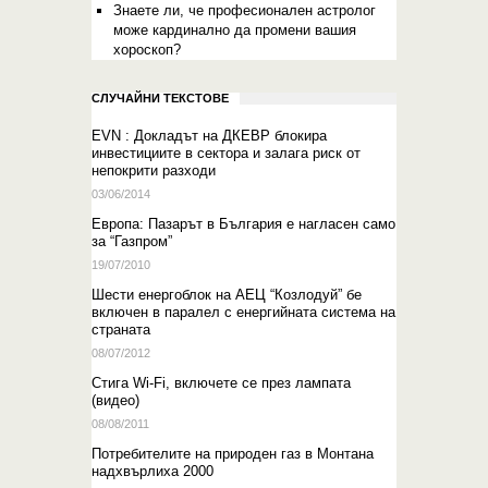
Знаете ли, че професионален астролог
може кардинално да промени вашия
хороскоп?
СЛУЧАЙНИ ТЕКСТОВЕ
EVN : Докладът на ДКЕВР блокира
инвестициите в сектора и залага риск от
непокрити разходи
03/06/2014
Европа: Пазарът в България е нагласен само
за “Газпром”
19/07/2010
Шести енергоблок на АЕЦ “Козлодуй” бе
включен в паралел с енергийната система на
страната
08/07/2012
Стига Wi-Fi, включете се през лампата
(видео)
08/08/2011
Потребителите на природен газ в Монтана
надхвърлиха 2000