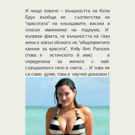
И нещо повече – външността на Кели
Брук въобще не съответства на
“красотата” на кльощавите, високи и
плоски манекенки на подиума. И
въпреки факта, че външността на тази
жена е извън обхвата на “общоприетите
канони за красота”, Kelly Ann Parsons
(това е истинското й име) е
определена за жената с най-
съвършеното тяло в света … И това не
са само думи, това е научно доказано !