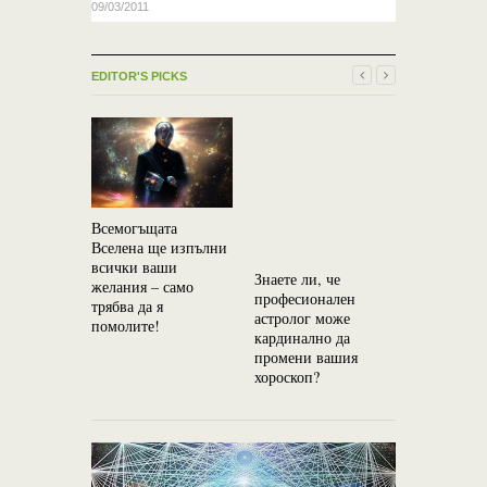
09/03/2011
EDITOR'S PICKS
Всемогъщата
На Земята
Вселена ще изпълни
вида хора:
всички ваши
Душа “Неш
Знаете ли, че
желания – само
животинс
професионален
трябва да я
съзнание 
астролог може
помолите!
на дявола
кардинално да
промени вашия
хороскоп?