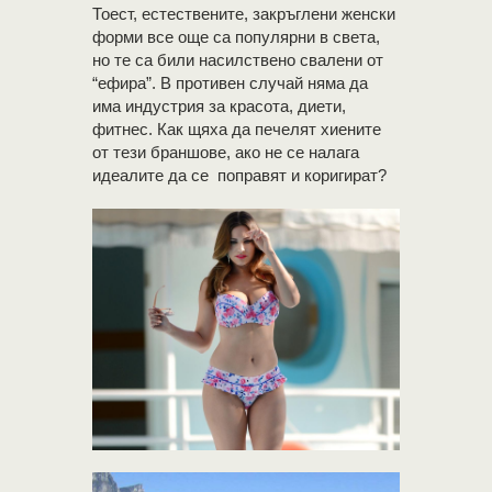
Тоест, естествените, закръглени женски
форми все още са популярни в света,
но те са били насилствено свалени от
“ефира”. В противен случай няма да
има индустрия за красота, диети,
фитнес. Как щяха да печелят хиените
от тези браншове, ако не се налага
идеалите да се поправят и коригират?