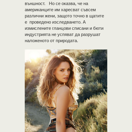
външност. Но се оказва, че на
американците им харесват съвсем
различни жени, защото точно в щатите
е проведено изследването. А
измислените гланцови списани и бюти
индустрията не успяват да разрушат
наложеното от природата.