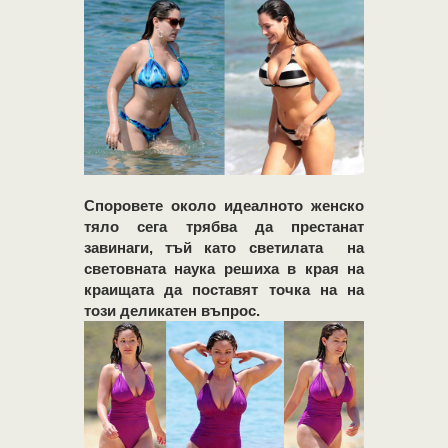
Споровете около идеалното женско
тяло сега трябва да престанат
завинаги, тъй като светилата на
световната наука решиха в края на
краищата да поставят точка на на
този деликатен въпрос.