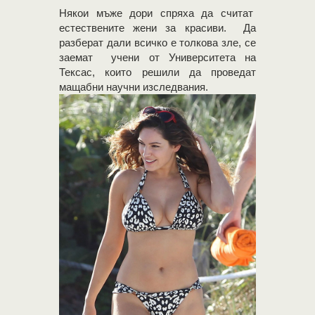
Някои мъже дори спряха да считат
естествените жени за красиви. Да
разберат дали всичко е толкова зле, се
заемат учени от Университета на
Тексас, които решили да проведат
мащабни научни изследвания.