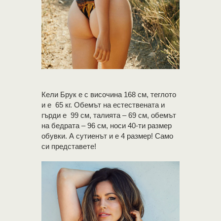
Кели Брук е с височина 168 см, теглото
и е 65 кг. Обемът на естествената и
гърди е 99 см, талията – 69 см, обемът
на бедрата – 96 см, носи 40-ти размер
обувки. А сутиенът и е 4 размер! Само
си представете!