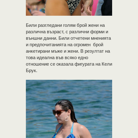
Били разгледани голям брой жени на
различна възраст, с различни форми и
външни данни. Били отчетени мненията
и предпочитанията на огромен брой
анкетирани мъже и жени. В резултат на
това идеална във всяко едно
отношение се оказала фигурата на Кели
Брук.