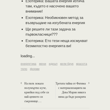
Езотерика: Вашата енергия изтича
там, където е насочено вашето
внимание!
Езотерика: Необикновен метод за
възвръщане на изгубената енергия
Ще решите ли тази задача за
първокласници???
Езотерика: Ето тези неща изсмукват
безмилостно енергията ви!
loading...
енергетика
жени
идеал
кели брук
красота
тяло
форми
На пътя лежало
Третата тайна от Фатима
полумъртво куче,
с материализацията на
криейки под себе си
Дева Мария никога
най-ценното си
няма да бъде разкрита
съкровище….