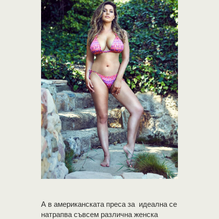
А в американската преса за идеална се
натрапва съвсем различна женска