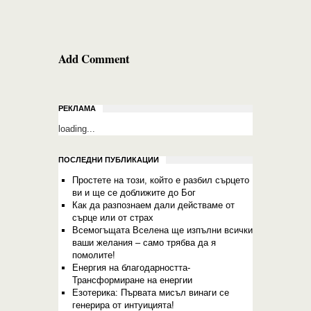
Add Comment
РЕКЛАМА
loading...
ПОСЛЕДНИ ПУБЛИКАЦИИ
Простете на този, който е разбил сърцето
ви и ще се доближите до Бог
Как да разпознаем дали действаме от
сърце или от страх
Всемогъщата Вселена ще изпълни всички
ваши желания – само трябва да я
помолите!
Енергия на благодарността-
Трансформиране на енергии
Езотерика: Първата мисъл винаги се
генерира от интуицията!