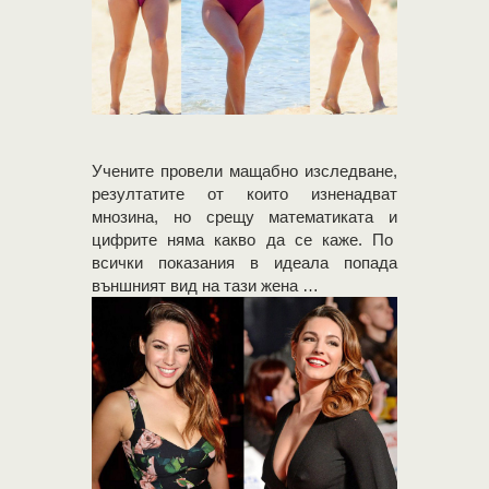
Учените провели мащабно изследване,
резултатите от които изненадват
мнозина, но срещу математиката и
цифрите няма какво да се каже. По
всички показания в идеала попада
външният вид на тази жена …