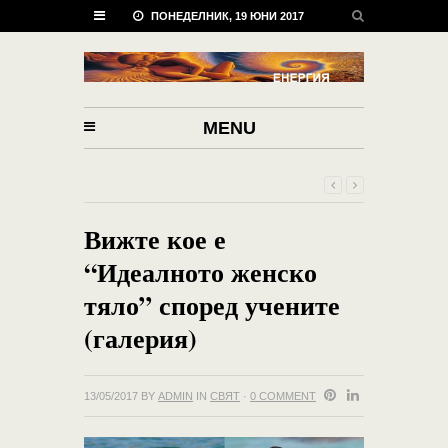
ПОНЕДЕЛНИК, 19 ЮНИ 2017
MENU
Вижте кое е
“Идеалното женско
тяло” според учените
(галерия)
13/05/2017
BY
ADMIN
IN
СВЯТ
·
0 COMMENT