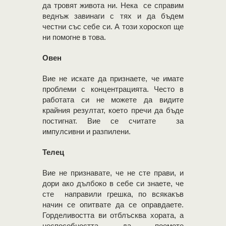
да тровят живота ни. Нека се справим
веднъж завинаги с тях и да бъдем
честни със себе си. А този хороскоп ще
ни помогне в това.
Овен
Вие не искате да признаете, че имате
проблеми с концентрацията. Често в
работата си не можете да видите
крайния резултат, което пречи да бъде
постигнат. Вие се считате за
импулсивни и разпилени.
Телец
Вие не признавате, че не сте прави, и
дори ако дълбоко в себе си знаете, че
сте направили грешка, по всякакъв
начин се опитвате да се оправдаете.
Горделивостта ви отблъсква хората, а
неспособността да поемете