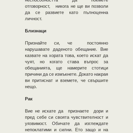
отговорност, никога не ще ви позволи
да се развиете като пълноценна
личност.
Близнаци
Признайте си, че постоянно
нарушавате даденото обещание. Вие
казвате на хората това, което искат да
чуят, но когато става въпрос за
обещанията, ще намерите стотици
причини да се измъкнете. Докато накрая
ви притиснат и вземете, че свършите
нещо.
Рак
Вие не искате да признаете дори и
пред себе си своята чувствителност и
уязвимост. Обичате да изглеждате
непоклатими и силни. Ето защо и на