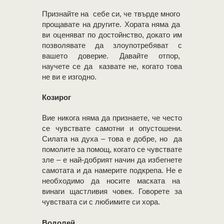
Признайте на себе си, че твърде много
прощавате на другите. Хората няма да
ви оценяват по достойнство, докато им
позволявате да злоупотребяват с
вашето доверие. Давайте отпор,
научете се да казвате не, когато това
не ви е изгодно.
Козирог
Вие никога няма да признаете, че често
се чувствате самотни и опустошени.
Силата на духа – това е добре, но да
помолите за помощ, когато се чувствате
зле – е най-добрият начин да избегнете
самотата и да намерите подкрепа. Не е
необходимо да носите маската на
винаги щастливия човек. Говорете за
чувствата си с любимите си хора.
Водолей