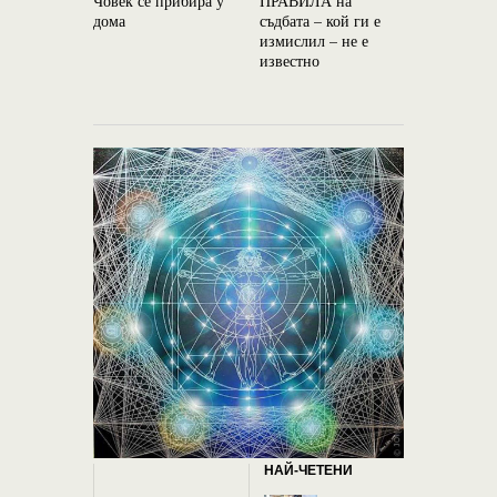
Човек се прибира у
ПРАВИЛА на
август 201
дома
съдбата – кой ги е
измислил – не е
известно
НАЙ-ЧЕТЕНИ