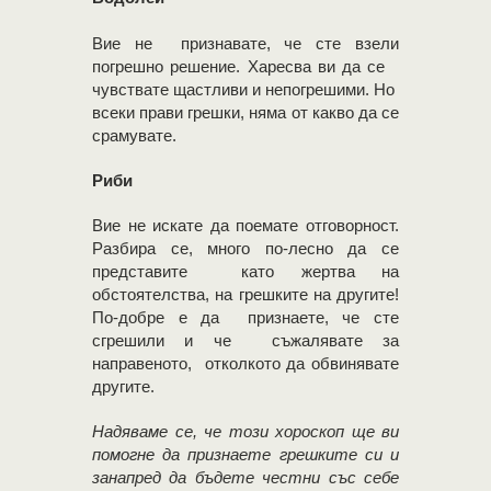
Вие не признавате, че сте взели
погрешно решение. Харесва ви да се ​​
чувствате щастливи и непогрешими. Но
всеки прави грешки, няма от какво да се
срамувате.
Риби
Вие не искате да поемате отговорност.
Разбира се, много по-лесно да се
представите като жертва на
обстоятелства, на грешките на другите!
По-добре е да признаете, че сте
сгрешили и че съжалявате за
направеното, отколкото да обвинявате
другите.
Надяваме се, че този хороскоп ще ви
помогне да признаете грешките си и
занапред да бъдете честни със себе