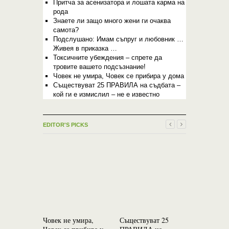
Притча за асенизатора и лошата карма на
рода
Знаете ли защо много жени ги очаква
самота?
Подслушано: Имам съпруг и любовник …
Живея в приказка …
Токсичните убеждения – спрете да
тровите вашето подсъзнание!
Човек не умира, Човек се прибира у дома
Съществуват 25 ПРАВИЛА на съдбата –
кой ги е измислил – не е известно
EDITOR'S PICKS
Човек не умира,
Съществуват 25
Хороскоп 