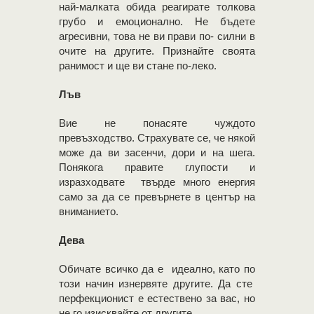
най-малката обида реагирате толкова
грубо и емоционално. Не бъдете
агресивни, това не ви прави по- силни в
очите на другите. Признайте своята
ранимост и ще ви стане по-леко.
Лъв
Вие не понасяте чуждото
превъзходство. Страхувате се, че някой
може да ви засенчи, дори и на шега.
Понякога правите глупости и
изразходвате твърде много енергия
само за да се превърнете в център на
вниманието.
Дева
Обичате всичко да е идеално, като по
този начин изнервяте другите. Да сте
перфекционист е естествено за вас, но
не го изисквайте от другите.