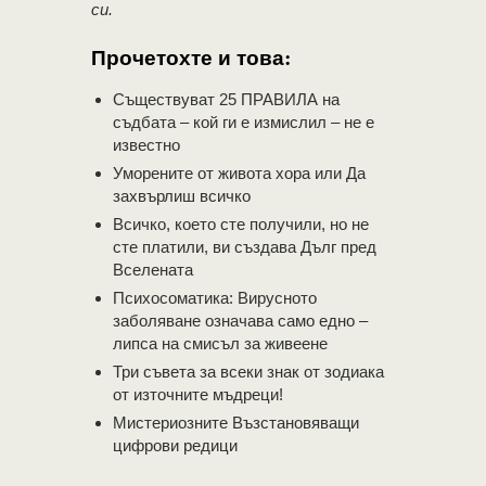
си.
Прочетохте и това:
Съществуват 25 ПРАВИЛА на
съдбата – кой ги е измислил – не е
известно
Уморените от живота хора или Да
захвърлиш всичко
Всичко, което сте получили, но не
сте платили, ви създава Дълг пред
Вселената
Психосоматика: Вирусното
заболяване означава само едно –
липса на смисъл за живеене
Три съвета за всеки знак от зодиака
от източните мъдреци!
Мистериозните Възстановяващи
цифрови редици