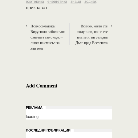
езотерика
енергетика
знаци
зодиак
признават
Психосоматика:
Всичко, което сте
Вирусното заболяване
получили, но не сте
означава само едно –
платили, ви създава
липса на смисъл за
Дълг пред Вселената
живеене
Add Comment
РЕКЛАМА
loading...
ПОСЛЕДНИ ПУБЛИКАЦИИ