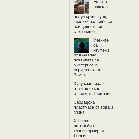
На пътя
лежало
полумъртво куче,
криейки под себе си
най-ценното си
съкровище….
Учените
са
изумени
от внезапно
появилата се
мистериозна
бариера около
Земята
Купуваме газа 2
пъти по-скъпо
отколкото Германия
Създадоха
пластмаса от вода и
глина
X-Frame –
автомобил
трансформер от
Япония