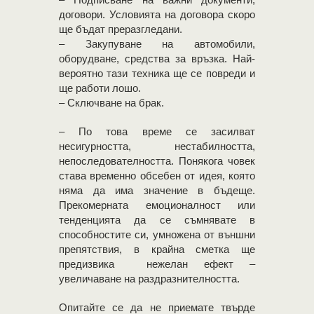
договори. Условията на договора скоро
ще бъдат преразгледани.
– Закупуване на автомобили,
оборудване, средства за връзка. Най-
вероятно тази техника ще се повреди и
ще работи лошо.
– Сключване на брак.
– По това време се засилват
несигурността, нестабилността,
непоследователността. Понякога човек
става временно обсебен от идея, която
няма да има значение в бъдеще.
Прекомерната емоционалност или
тенденцията да се съмнявате в
способностите си, умножена от външни
препятствия, в крайна сметка ще
предизвика нежелан ефект –
увеличаване на раздразнителността.
Опитайте се да не приемате твърде