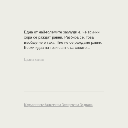
Една от най-големите заблуди е, че всички
хора сe раждат равни. Разбира се, това
въобще не е така. Ние не се раждаме равни.
Всеки идва на този свят със своите…
Цялата статия
Кармичните болести на Знаците на Зодиака