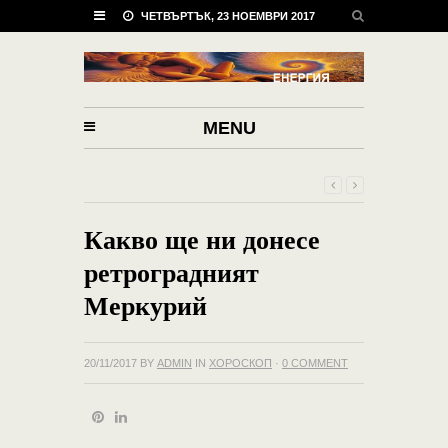
ЧЕТВЪРТЪК, 23 НОЕМВРИ 2017
MENU
Какво ще ни донесе
ретроградният
Меркурий
20/11/2017
BY
ADMIN
IN
ХОРОСКОП
·
0 COMMENT