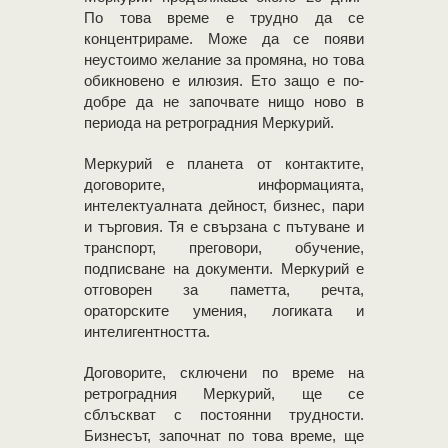
По това време е трудно да се
концентрираме. Може да се появи
неустоимо желание за промяна, но това
обикновено е илюзия. Ето защо е по-
добре да не започвате нищо ново в
периода на ретроградния Меркурий.
Меркурий е планета от контактите,
договорите, информацията,
интелектуалната дейност, бизнес, пари
и търговия. Тя е свързана с пътуване и
транспорт, преговори, обучение,
подписване на документи. Меркурий е
отговорен за паметта, речта,
ораторските умения, логиката и
интелигентността.
Договорите, сключени по време на
ретроградния Меркурий, ще се
сблъскват с постоянни трудности.
Бизнесът, започнат по това време, ще