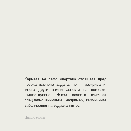
Кармата не само очертава стоящата пред
човека жизнена задача, но разкрива и
много други важни аспекти на неговото
съществуване. Някои области изискват
специално внимание, например, кармичните
заболявания на зодиакалните…
Цялата статия