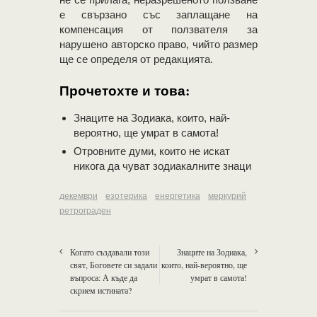
е свързано със заплащане на
компенсация от ползвателя за
нарушено авторско право, чийто размер
ще се определя от редакцията.
Прочетохте и това:
Знаците на Зодиака, които, най-
вероятно, ще умрат в самота!
Отровните думи, които не искат
никога да чуват зодиакалните знаци
декември
езотерика
енергетика
меркурий
ретрограден
Когато създавали този
Знаците на Зодиака,
свят, Боговете си задали
които, най-вероятно, ще
въпроса: А къде да
умрат в самота!
скрием истината?