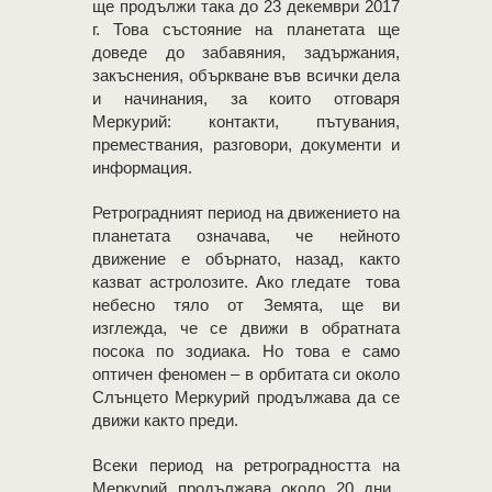
ще продължи така до 23 декември 2017
г. Това състояние на планетата ще
доведе до забавяния, задържания,
закъснения, объркване във всички дела
и начинания, за които отговаря
Меркурий: контакти, пътувания,
премествания, разговори, документи и
информация.
Ретроградният период на движението на
планетата означава, че нейното
движение е обърнато, назад, както
казват астролозите. Ако гледате това
небесно тяло от Земята, ще ви
изглежда, че се движи в обратната
посока по зодиака. Но това е само
оптичен феномен – в орбитата си около
Слънцето Меркурий продължава да се
движи както преди.
Всеки период на ретроградността на
Меркурий продължава около 20 дни.