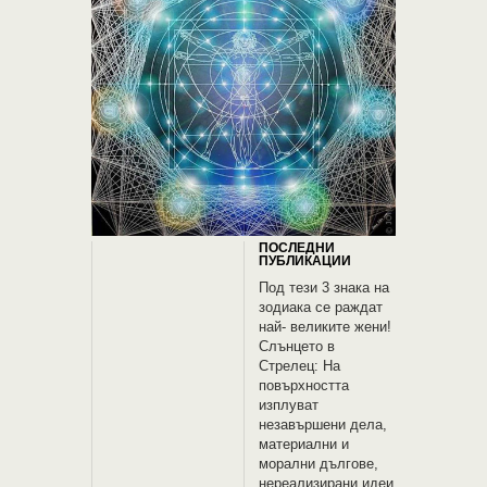
ПОСЛЕДНИ
ПУБЛИКАЦИИ
Под тези 3 знака на
зодиака се раждат
най- великите жени!
Слънцето в
Стрелец: На
повърхността
изплуват
незавършени дела,
материални и
морални дългове,
нереализирани идеи