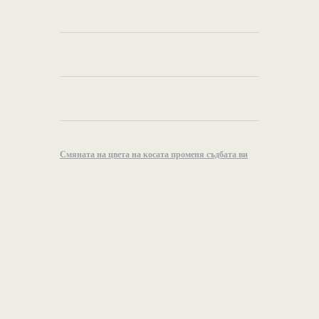
Смяната на цвета на косата променя съдбата ви