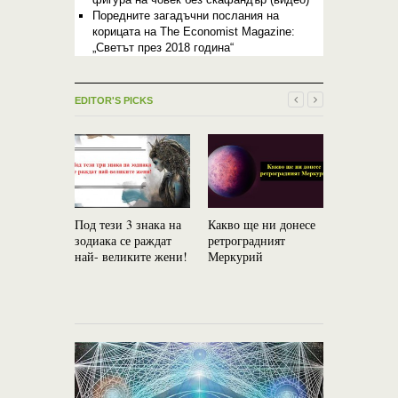
Поредните загадъчни послания на
корицата на The Economist Magazine:
„Светът през 2018 година“
EDITOR'S PICKS
Под тези 3 знака на
Какво ще ни донесе
Ошо: Вие 
зодиака се раждат
ретроградният
вие сте Ис
най- великите жени!
Меркурий
Приемете 