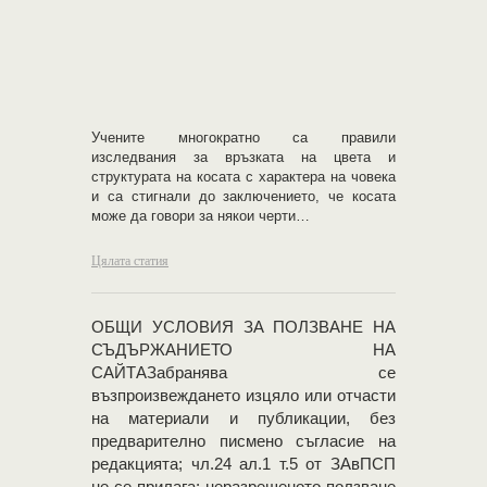
Учените многократно са правили
изследвания за връзката на цвета и
структурата на косата с характера на човека
и са стигнали до заключението, че косата
може да говори за някои черти…
Цялата статия
OБЩИ УСЛОВИЯ ЗА ПОЛЗВАНЕ НА
СЪДЪРЖАНИЕТО НА
САЙТАЗабранява се
възпроизвеждането изцяло или отчасти
на материали и публикации, без
предварително писмено съгласие на
редакцията; чл.24 ал.1 т.5 от ЗАвПСП
не се прилага; неразрешеното ползване