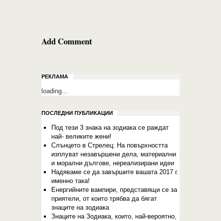
Add Comment
РЕКЛАМА
loading...
ПОСЛЕДНИ ПУБЛИКАЦИИ
Под тези 3 знака на зодиака се раждат
най- великите жени!
Слънцето в Стрелец: На повърхността
изплуват незавършени дела, материални
и морални дългове, нереализирани идеи
Надяваме се да завършите вашата 2017 г.
именно така!
Енергийните вампири, представящи се за
приятели, от които трябва да бягат
знаците на зодиака
Знаците на Зодиака, които, най-вероятно,