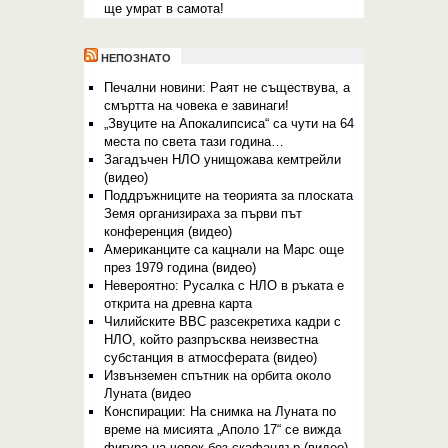
ще умрат в самота!
НЕПОЗНАТО
Печални новини: Раят не съществува, а
смъртта на човека е завинаги!
„Звуците на Апокалипсиса“ са чути на 64
места по света тази година…
Загадъчен НЛО унищожава кемтрейли
(видео)
Поддръжниците на теорията за плоската
Земя организираха за първи път
конференция (видео)
Американците са кацнали на Марс още
през 1979 година (видео)
Невероятно: Русалка с НЛО в ръката е
открита на древна карта
Чилийските ВВС разсекретиха кадри с
НЛО, който разпръсква неизвестна
субстанция в атмосферата (видео)
Извънземен спътник на орбита около
Луната (видео
Конспирации: На снимка на Луната по
време на мисията „Аполо 17“ се вижда
фигура на човек без скафандър (видео)