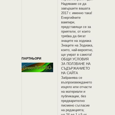
Надяваме се да
завършите вашата
2017 г. именно така!
Енергийните
вампири,
представящи се за
приятели, от които
трябва да бягат
знаците на зодиака
Знаците на Зодиака,
които, най-вероятно,
ще умрат в самота!
ПАРТНЬОРИ
OБЩИ УСЛОВИЯ
ЗА ПОЛЗВАНЕ НА
СЪДЪРЖАНИЕТО
НА САЙТА
Забранява се
възпроизвеждането
изцяло или отчасти
на материали и
публикации, без
предварително
писмено съгласие
на редакцията;
чл.24 ал.1 т.5 от