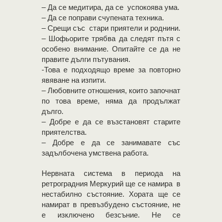
– Да се медитира, да се успокоява ума.
– Да се поправи счупената техника.
– Срещи със стари приятели и роднини.
– Шофьорите трябва да следят пътя с
особено внимание. Опитайте се да не
правите дълги пътувания.
-Това е подходящо време за повторно
явяване на изпити.
– Любовните отношения, които започнат
по това време, няма да продължат
дълго.
– Добре е да се възстановят старите
приятелства.
– Добре е да се занимавате със
задълбочена умствена работа.
Нервната система в периода на
ретроградния Меркурий ще се намира в
нестабилно състояние. Хората ще се
намират в превъзбудено състояние, не
е изключено безсъние. Не се