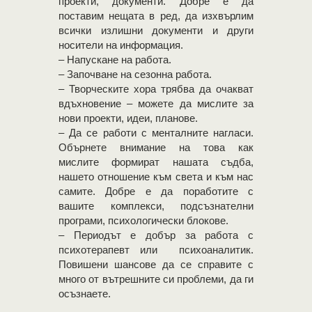
проекти, документи. Добре е да
поставим нещата в ред, да изхвърлим
всички излишни документи и други
носители на информация.
– Напускане на работа.
– Започване на сезонна работа.
– Творческите хора трябва да очакват
вдъхновение – можете да мислите за
нови проекти, идеи, планове.
– Да се работи с менталните нагласи.
Обърнете внимание на това как
мислите формират нашата съдба,
нашето отношение към света и към нас
самите. Добре е да поработите с
вашите комплекси, подсъзнателни
програми, психологически блокове.
– Периодът е добър за работа с
психотерапевт или психоаналитик.
Повишени шансове да се справите с
много от вътрешните си проблеми, да ги
осъзнаете.