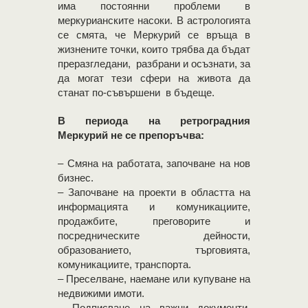
има постоянни проблеми в
меркурианските насоки. В астрологията
се смята, че Меркурий се връща в
жизнените точки, които трябва да бъдат
преразгледани, разбрани и осъзнати, за
да могат тези сфери на живота да
станат по-съвършени в бъдеще.
В периода на ретроградния
Меркурий не се препоръчва:
– Смяна на работата, започване на нов
бизнес.
– Започване на проекти в областта на
информацията и комуникациите,
продажбите, преговорите и
посредническите дейности,
образованието, търговията,
комуникациите, транспорта.
– Преселване, наемане или купуване на
недвижими имоти.
– Подписване на важни документи,