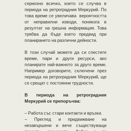
сериозно всичко, което се случва в
периода на ретроградния Меркурий. По
това време се увеличава вероятността
от неправилни изводи, понякога в
резултат на грешна информация. Това
трябва да бъде взето предвид при
планирането на различни дейности.
В този случай можете да си спестите
време, пари и други ресурси, ако
планирате най-важното за друго време.
Например договорите, сключени през
периода на ретроградния Меркурий, ще
се срещат с постоянни трудности.
В периода на ретроградния
Меркурий се препоръчва:
– Работа със стари контакти и връзки.
– Преглед и придвижване на
незавършени и вече съществуващи