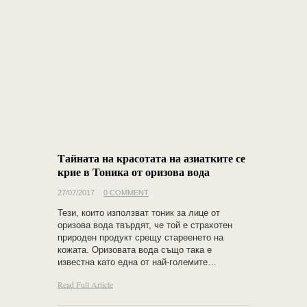
Tайната на красотата на азиатките се
крие в Тоника от оризова вода
27/07/2017
0 COMMENT
Тези, които използват тоник за лице от
оризова вода твърдят, че той е страхотен
природен продукт срещу стареенето на
кожата. Оризовата вода също така е
известна като една от най-големите…
Read Full Article