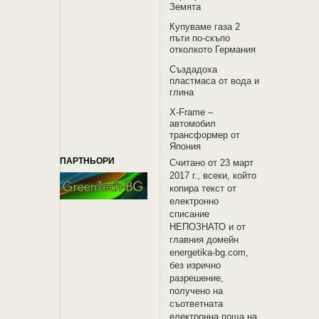
Земята
Купуваме газа 2
пъти по-скъпо
отколкото Германия
Създадоха
пластмаса от вода и
глина
X-Frame –
автомобил
трансформер от
Япония
ПАРТНЬОРИ
Считано от 23 март
2017 г., всеки, който
копира текст от
електронно
списание
НЕПОЗНАТО и oт
главния домейн
energetika-bg.com,
без изрично
разрешение,
получено на
съответната
електронна поща на