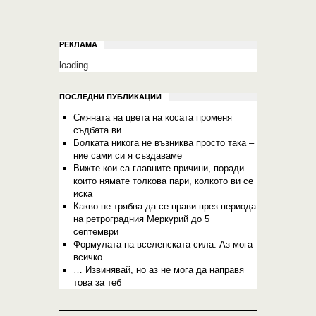
РЕКЛАМА
loading...
ПОСЛЕДНИ ПУБЛИКАЦИИ
Смяната на цвета на косата променя
съдбата ви
Болката никога не възниква просто така –
ние сами си я създаваме
Вижте кои са главните причини, поради
които нямате толкова пари, колкото ви се
иска
Какво не трябва да се прави през периода
на ретроградния Меркурий до 5
септември
Формулата на вселенската сила: Аз мога
всичко
… Извинявай, но аз не мога да направя
това за теб