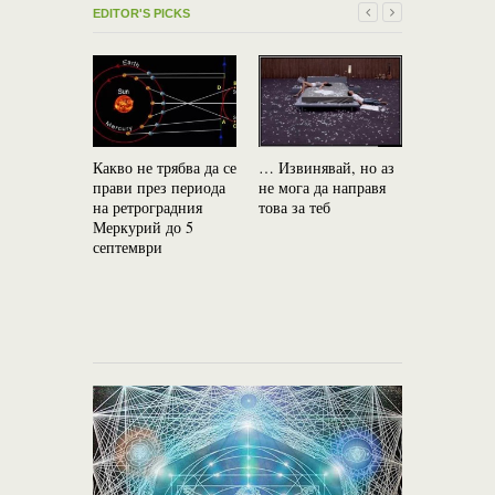
EDITOR'S PICKS
Какво не трябва да се
… Извинявай, но аз
прави през периода
не мога да направя
на ретроградния
това за теб
Двете зод
Меркурий до 5
двойки, к
септември
и нищо не
раздели