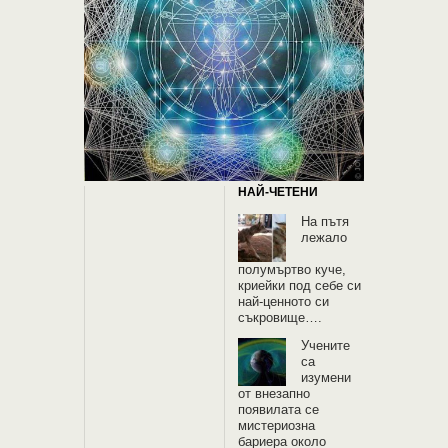
НАЙ-ЧЕТЕНИ
На пътя
лежало
полумъртво куче,
криейки под себе си
най-ценното си
съкровище….
Учените
са
изумени
от внезапно
появилата се
мистериозна
бариера около