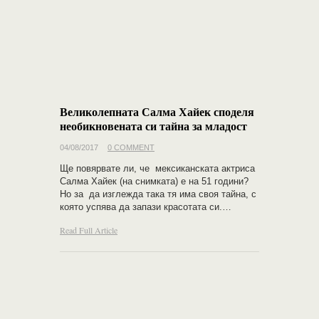
Великолепната Салма Хайек споделя
необикновената си тайна за младост
04/08/2017
0 COMMENT
Ще повярвате ли, че мексиканската актриса
Салма Хайек (на снимката) е на 51 години?
Но за да изглежда така тя има своя тайна, с
която успява да запази красотата си.…
Read Full Article