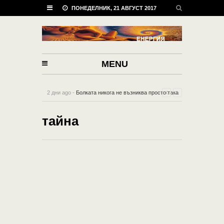
ПОНЕДЕЛНИК, 21 АВГУСТ 2017
MENU
2 дни ago -
Болката никога не възниква просто така
– ние сами си я създаваме
-
0 Comment
тайна