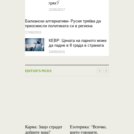
грях?
22/06/2017
Балкански алтернативи- Русия трябва да
преосмисли политиката си в региона
17/06/2010
КЕВР: Цената на парното може
да падне в 8 града в страната
23/09/2015
EDITOR'S PICKS
Карма: Защо страдат
Eзотерика: “Всичко,
Благодарн
добрите хора?
което говорите,
директен 