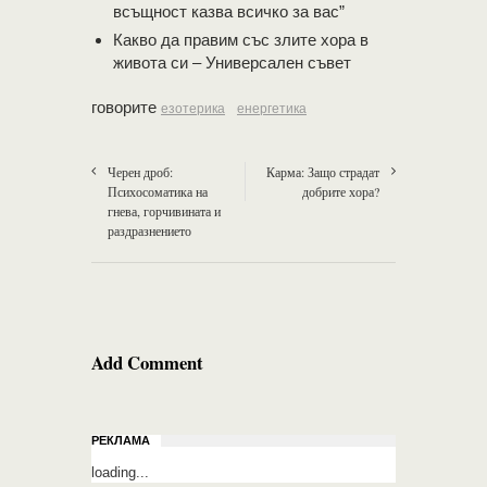
всъщност казва всичко за вас”
Какво да правим със злите хора в
живота си – Универсален съвет
говорите
езотерика
енергетика
Черен дроб:
Карма: Защо страдат
Психосоматика на
добрите хора?
гнева, горчивината и
раздразнението
Add Comment
РЕКЛАМА
loading...