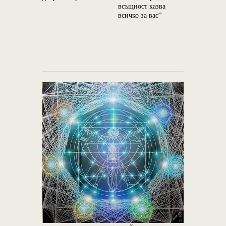
всъщност казва
канал до 
всичко за вас”