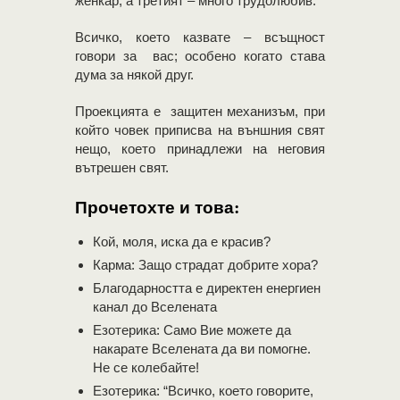
женкар, а третият – много трудолюбив.
Всичко, което казвате – всъщност
говори за вас; особено когато става
дума за някой друг.
Проекцията е защитен механизъм, при
който човек приписва на външния свят
нещо, което принадлежи на неговия
вътрешен свят.
Прочетохте и това:
Кой, моля, иска да е красив?
Карма: Защо страдат добрите хора?
Благодарността е директен енергиен
канал до Вселената
Eзотерика: Само Вие можете да
накарате Вселената да ви помогне.
Не се колебайте!
Eзотерика: “Всичко, което говорите,