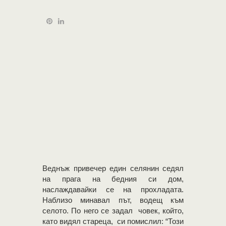
Веднъж привечер един селянин седял
на прага на бедния си дом,
наслаждавайки се на прохладата.
Наблизо минавал път, водещ към
селото. По него се задал човек, който,
като видял стареца, си помислил: “Този