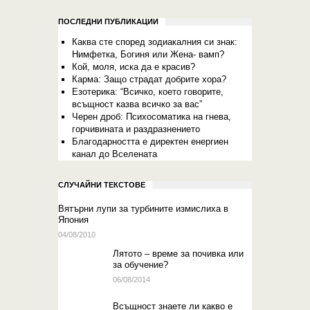
ПОСЛЕДНИ ПУБЛИКАЦИИ
Каква сте според зодиакалния си знак:
Нимфетка, Богиня или Жена- вамп?
Кой, моля, иска да е красив?
Карма: Защо страдат добрите хора?
Eзотерика: “Всичко, което говорите,
всъщност казва всичко за вас”
Черен дроб: Психосоматика на гнева,
горчивината и раздразнението
Благодарността е директен енергиен
канал до Вселената
СЛУЧАЙНИ ТЕКСТОВЕ
Вятърни лупи за турбините измислиха в
Япония
04/08/2010
Лятото – време за почивка или
за обучение?
06/08/2014
Всъщност знаете ли какво е