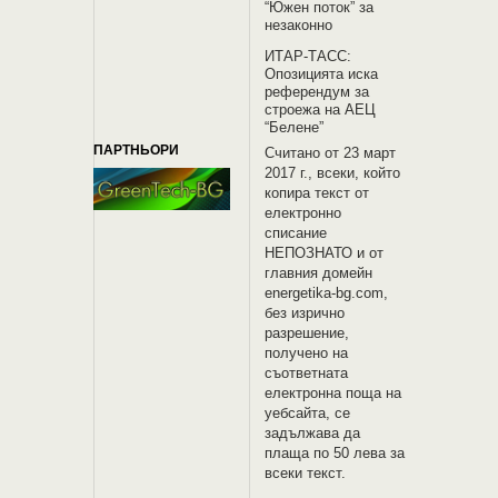
“Южен поток” за
незаконно
ИТАР-ТАСС:
Опозицията иска
референдум за
строежа на АЕЦ
“Белене”
ПАРТНЬОРИ
Считано от 23 март
2017 г., всеки, който
копира текст от
електронно
списание
НЕПОЗНАТО и oт
главния домейн
energetika-bg.com,
без изрично
разрешение,
получено на
съответната
електронна поща на
уебсайта, се
задължава да
плаща по 50 лева за
всеки текст.