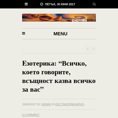
ПЕТЪК, 30 ЮНИ 2017
MENU
Eзотерика: “Всичко,
което говорите,
всъщност казва всичко
за вас”
28/06/2017
BY
ADMIN
IN
ЕКСТРАОРДИНАРНО
·
0 COMMENT