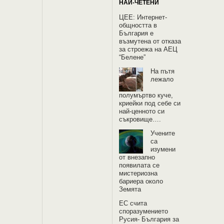
НАЙ-ЧЕТЕНИ
ЦЕЕ: Интернет-
общността в
България е
възмутена от отказа
за строежа на АЕЦ
“Белене”
На пътя
лежало
полумъртво куче,
криейки под себе си
най-ценното си
съкровище….
Учените
са
изумени
от внезапно
появилата се
мистериозна
бариера около
Земята
EС счита
споразумението
Русия- България за