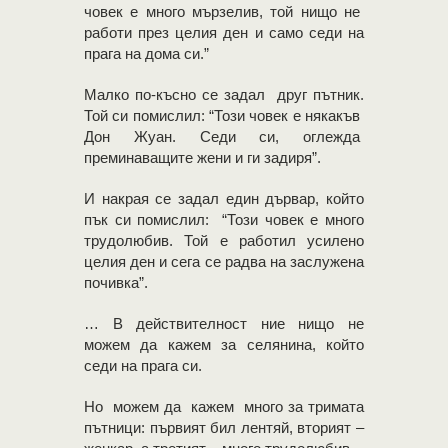
човек е много мързелив, той нищо не
работи през целия ден и само седи на
прага на дома си.”
Малко по-късно се задал друг пътник.
Той си помислил: “Този човек е някакъв
Дон Жуан. Седи си, оглежда
преминаващите жени и ги задиря”.
И накрая се задал един дървар, който
пък си помислил: “Този човек е много
трудолюбив. Той е работил усилено
целия ден и сега се радва на заслужена
почивка”.
… В действителност ние нищо не
можем да кажем за селянина, който
седи на прага си.
Но можем да кажем много за тримата
пътници: първият бил лентяй, вторият –