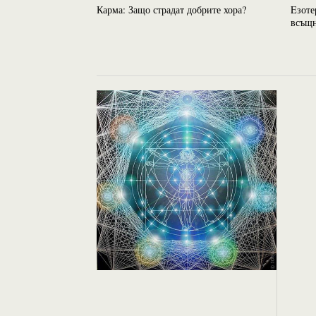
Карма: Защо страдат добрите хора?
Eзоте
всъщн