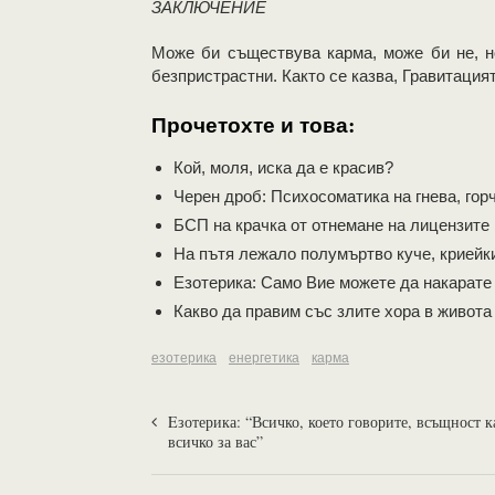
ЗАКЛЮЧЕНИЕ
Може би съществува карма, може би не, 
безпристрастни. Както се казва, Гравитацият
Прочетохте и това:
Кой, моля, иска да е красив?
Черен дроб: Психосоматика на гнева, гор
БСП на крачка от отнемане на лицензите
На пътя лежало полумъртво куче, криейк
Eзотерика: Само Вие можете да накарате 
Какво да правим със злите хора в живота
езотерика
енергетика
карма
Eзотерика: “Всичко, което говорите, всъщност к
всичко за вас”