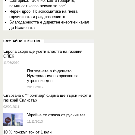
Eзотерика: “Всичко, което говорите,
всъщност казва всичко за вас”
Черен дроб: Психосоматика на гнева,
горчивината и раздразнението
Благодарността е директен енергиен канал
до Вселената
СЛУЧАЙНИ ТЕКСТОВЕ
Европа скоро ще усети властта на газовия
ОПЕК
11/06/2010
Погледнете в бъдещето:
Нумерологичен хороскоп за
утрешния ден
20/05/2017
Свързана с “Фронтиер” фирма ще търси нефт и
газ край Силистар
02/02/2011
Украйна се отказа от руския газ
11/11/2013
10 % по-скъп ток от 1 юли