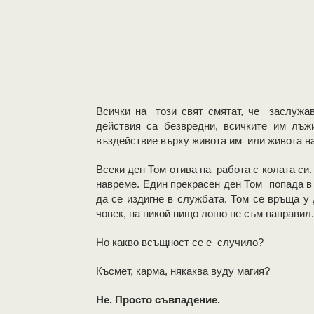
Всички на този свят смятат, че заслужав
действия са безвредни, всичките им лъ
въздействие върху живота им или живота на
Всеки ден Том отива на работа с колата си. 
навреме. Един прекрасен ден Том попада в
да се издигне в службата. Том се връща у
човек, на никой нищо лошо не съм направил.
Но какво всъщност се е случило?
Късмет, карма, някаква вуду магия?
Не. Просто съвпадение.