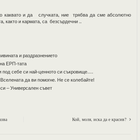
но каквато и да случката, ние трябва да сме абсолютно
а, както и кармата, са безсърдечни ..
чивината и раздразнението
 на ЕРП-тата
и под себе си най-ценното си съкровище….
Вселената да ви помогне. Не се колебайте!
 си – Универсален съвет
азва
Кой, моля, иска да е красив?