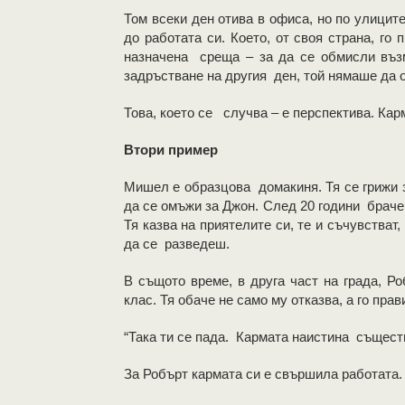
Том всеки ден отива в офиса, но по улицит
до работата си. Което, от своя страна, г
назначена среща – за да се обмисли въз
задръстване на другия ден, той нямаше да 
Това, което се случва – е перспектива. Карм
Втори пример
Мишел е образцова домакиня. Тя се грижи за
да се омъжи за Джон. След 20 години браче
Тя казва на приятелите си, те и съчувстват,
да се разведеш.
В същото време, в друга част на града, Р
клас. Тя обаче не само му отказва, а го пра
“Така ти се пада. Кармата наистина същест
За Робърт кармата си е свършила работата.