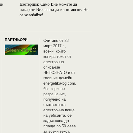
ен
Eзотерика: Само Вие можете да
Езотерика: Наши
накарате Вселената да ви помогне. Не
думи постепенно
се колебайте!
ПАРТНЬОРИ
Считано от 23
март 2017 г.,
всеки, който
копира текст от
електронно
списание
НЕПОЗНАТО и oт
главния домейн
energetika-bg.com,
без изрично
разрешение,
получено на
съответната
електронна поща
на уебсайта, се
задължава да
плаща по 50 лева
за всеки текст.