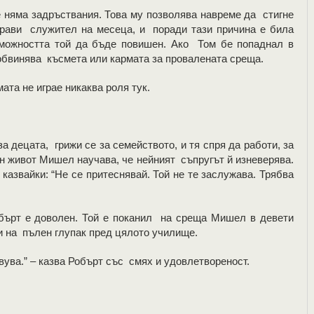
е няма задръствания. Това му позволява навреме да стигне
о прави служител на месеца, и поради тази причина е била
можността той да бъде повишен. Ако Том бе попаднал в
обвинява късмета или кармата за провалената среща.
ата не играе никаква роля тук.
 децата, грижи се за семейството, и тя спря да работи, за
н живот Мишел научава, че нейният съпругът й изневерява.
 казвайки: “Не се притеснявай. Той не те заслужава. Трябва
обърт е доволен. Той е поканил на среща Мишел в девети
ви на пълен глупак пред цялото училище.
вува.” – казва Робърт със смях и удовлетвореност.