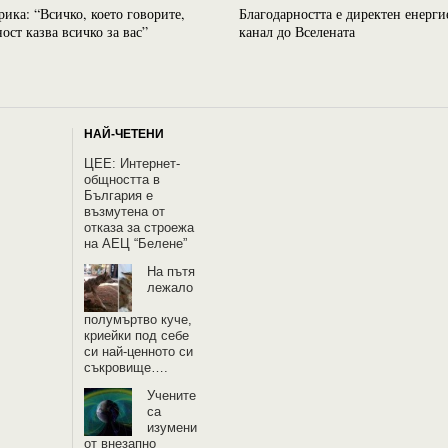
рика: “Всичко, което говорите,
Благодарността е директен енерги
ост казва всичко за вас”
канал до Вселената
НАЙ-ЧЕТЕНИ
ЦЕЕ: Интернет-
общността в
България е
възмутена от
отказа за строежа
на АЕЦ “Белене”
На пътя
лежало
полумъртво куче,
криейки под себе
си най-ценното си
съкровище….
Учените
са
изумени
от внезапно