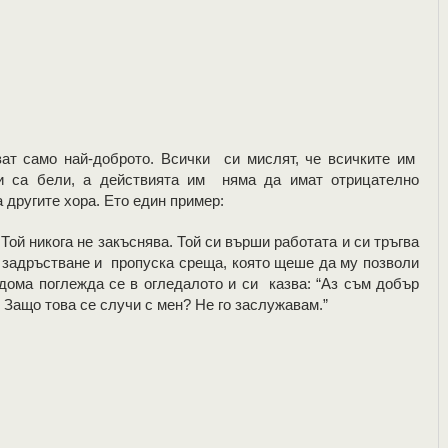
ат само най-доброто. Всички си мислят, че всичките им
жи са бели, а действията им няма да имат отрицателно
 другите хора. Ето един пример:
Той никога не закъснява. Той си върши работата и си тръгва
 задръстване и пропуска среща, която щеше да му позволи
 дома поглежда се в огледалото и си казва: “Аз съм добър
 Защо това се случи с мен? Не го заслужавам.”