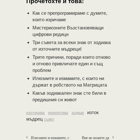
Прочетохте и това:
Как се препрограмираме с думите,
които изричаме
Мистериозните Възстановяващи
цифрови редици
Три съвета за всеки знак от зодиака
от източните мъдреци!
Трите причини, поради които отново
и отново привличате един и същ
проблем
Илюзиите и измамите, с които ни
държат в робството на Матрицата
Какъв зодиакален знак сте били в
предишния си живот
изток
езотерика
енергетика
зодиак
мъдрец
съвет
Илюзиите и измамите, с
Вие не можете да