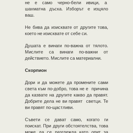
не е само черно-бели ивици, а
шахматна дъска. Изборът е изцяло
ваш.
Не бива да изисквате от другите това,
което не изисквате от себе си.
Душата е винаги по-важна от тялото.
Мислите са винаги по-важни от
действието. Мислите са материални.
Скорпион
Дори и да можете да промените сами
света към по-добро, това не е причина
да казвате на другите какво да правят.
Добрите дела не ви правят светци. Те
ви правят по-щастливи.
Съвети се дават само, когато ги
поискат. При други обстоятелства, това
може да се разглежда като опит за