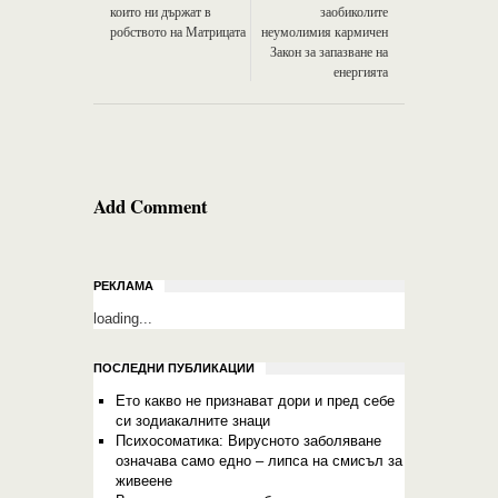
които ни държат в
заобиколите
робството на Матрицата
неумолимия кармичен
Закон за запазване на
енергията
Add Comment
РЕКЛАМА
loading...
ПОСЛЕДНИ ПУБЛИКАЦИИ
Ето какво не признават дори и пред себе
си зодиакалните знаци
Психосоматика: Вирусното заболяване
означава само едно – липса на смисъл за
живеене