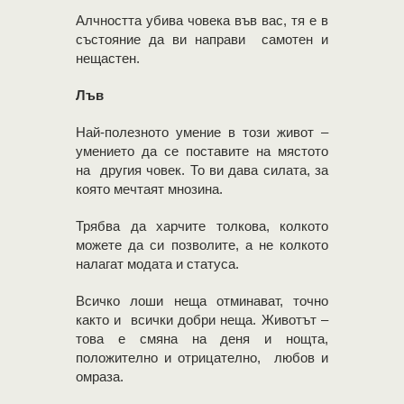
Алчността убива човека във вас, тя е в
състояние да ви направи самотен и
нещастен.
Лъв
Най-полезното умение в този живот –
умението да се поставите на мястото
на другия човек. То ви дава силата, за
която мечтаят мнозина.
Трябва да харчите толкова, колкото
можете да си позволите, а не колкото
налагат модата и статуса.
Всичко лоши неща отминават, точно
както и всички добри неща. Животът –
това е смяна на деня и нощта,
положително и отрицателно, любов и
омраза.