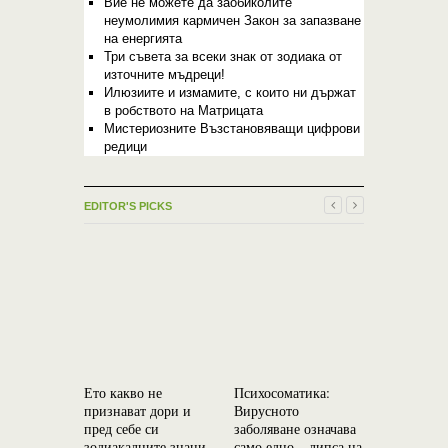
Вие не можете да заобиколите
неумолимия кармичен Закон за запазване
на енергията
Три съвета за всеки знак от зодиака от
източните мъдреци!
Илюзиите и измамите, с които ни държат
в робството на Матрицата
Мистериозните Възстановяващи цифрови
редици
EDITOR'S PICKS
Ето какво не
Психосоматика:
Вие не мо
признават дори и
Вирусното
заобиколи
пред себе си
заболяване означава
неумолим
зодиакалните знаци
само едно – липса на
кармичен 