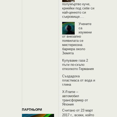
полумъртво куче,
криейки под себе си
най-ценното си
съкровище….
Учените
са
изумени
от внезапно
появилата се
мистериозна
бариера около
Земята
Купуваме газа 2
пъти по-скъпо
отколкото Германия
Създадоха
пластмаса от вода и
глина
X-Frame –
автомобил
трансформер от
Япония
ПАРТНЬОРИ
Считано от 23 март
2017 г., всеки, който