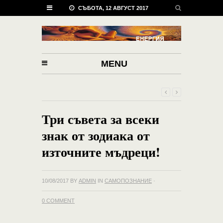
СЪБОТА, 12 АВГУСТ 2017
MENU
Три съвета за всеки
знак от зодиака от
източните мъдреци!
10/08/2017
BY
ADMIN
IN
САМОПОЗНАНИЕ
·
0 COMMENT