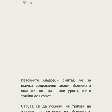
Източните мъдреци смятат, че за
всички зодиакални знаци Вселената
подготвя по три важни урока, които
трябва да научат.
Струва си да помним, че трябва да
живеем по законите на Вселената,