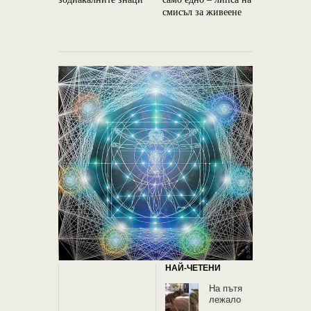
смисъл за живеене
запазване
енергията
НАЙ-ЧЕТЕНИ
На пътя
лежало