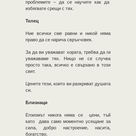
проблемите – да се научите как да
избягвате срещи с тях.
Телец
Ние всички сме равни и никой няма
право да се нарича свръхчовек.
За да ви уважават хората, трябва да ги
уважаваме тях. Нищо не се случва
просто така, всичко е свързано в този
свят.
Ценете тези, които ви разкриват душата
си.
Близнаци
Егоизмът никога няма се цени, тъй
като дава само моментно усещане за
сила, добро настроение, насита,
богатство.