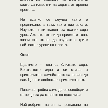
които са известни на хората от древни
времена.
Не всичко се случва както е
предписано, а така, както вие искате.
Научете този главен за всички хора
урок. Ако сте готови да приемете това,
значи сте готови да научите и трите
най- важни уроци на живота.
Овен
Щастието – това са близките хора.
Богатството идва и си отива, а
приятелите и семейството са винаги до
вас. Ценете любовта и приятелството.
Понякога трябва само да се освободите
от нещо, за да станете по-щастливи.
Най-добрият начин за решаване на