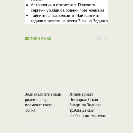
Астрология и статистика: Повечето
серийни убийци са родени през ноември
Тайните на астролозите: Най-важните
години в живота на всеки Знак на Зодиака
EDITOR'S PICKS
Каква люб
очаква вс
на Зодиак
Зодиакалните знаци,
Лицемерната
ноември –
родени за да
Четворка: С кои
буквално 
променят света –
Знаци на Зодиака
Топ-3
трябва да сме
особено внимателни