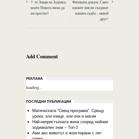
7 -те Знаци на Зодиака,
Физиката доказа: Само
които Никога няма да
вашите мисли създават
ви простят!
вашата съдба – никой
друг!
Add Comment
РЕКЛАМА
loading...
ПОСЛЕДНИ ПУБЛИКАЦИИ
Магическата “Свещ-програма”: Срещу
уроки, зли езици, зли очи и магии
Най-непристъпната жена според нейния
зодиакален знак – Топ-3
Ами ако животът е жонглиране с пет
топки…