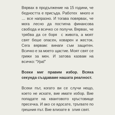
Вярвах в продължение на 15 години, че
бедността е присъда. Работех много и
… все напразно. И тогава повярвах, че
мога лесно да постигна финансова
свобода и всичко се получи. Вярвах, че
трябва да се боря с живота, а моят
свят беше опасен, коварен и жесток.
Сега вярвам: винаги съм защитен.
Всичко е за моето щастие. Моят свят се
грижи за мен. И затова казвам на
всичко: “Ура!”
Всеки миг правим избор. Всяка
секунда създаваме нашата реалност.
Всеки път, когато ви се случи нещо,
което не искате, вие имате избор. Вие
попадате на квантовото кръстовище
пресечка. И ако се ядосате, тръгвате по
грешния път. Вие влизате в злия свят.