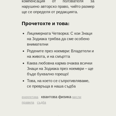
компенсация от ползвателя за
нарушено авторско право, чийто размер
ще се определя от редакцията.
Прочетохте и това:
Лицемерната Четворка: С кои Знаци
на Зодиака трябва да сме особено
внимателни
Родените през ноември: Владетели и
на живота, и на смъртта
Каква любовна карма очаква всички
Знаци на Зодиака през ноември – ще
бъде буквално горещо!
Това, на което се съпротивляваме,
се превръща в наша съдба
квантова физика
енергетика
мисли
правила
съдба