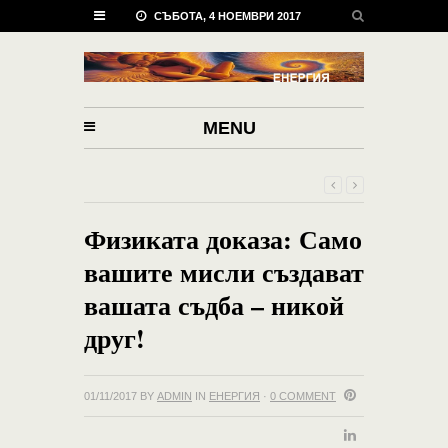
СЪБОТА, 4 НОЕМВРИ 2017
MENU
Физиката доказа: Само
вашите мисли създават
вашата съдба – никой
друг!
01/11/2017
BY
ADMIN
IN
ЕНЕРГИЯ
·
0 COMMENT