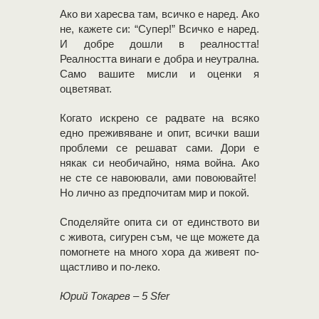
Ако ви харесва там, всичко е наред. Ако
не, кажете си: “Супер!” Всичко е наред.
И добре дошли в реалността!
Реалността винаги е добра и неутрална.
Само вашите мисли и оценки я
оцветяват.
Когато искрено се радвате на всяко
едно преживяване и опит, всички ваши
проблеми се решават сами. Дори е
някак си необичайно, няма война. Ако
не сте се навоювали, ами повоювайте!
Но лично аз предпочитам мир и покой.
Споделяйте опита си от единството ви
с живота, сигурен съм, че ще можете да
помогнете на много хора да живеят по-
щастливо и по-леко.
Юрий Токарев – 5 Sfer