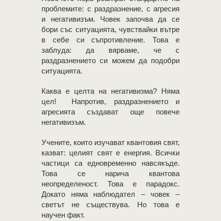
проблемите: с раздразнение, с агресия
и негативизъм. Човек започва да се
бори със ситуацията, чувствайки вътре
в себе си съпротивление. Това е
заблуда: да вярваме, че с
раздразнението си можем да подобри
ситуацията.
Каква е целта на негативизма? Няма
цел! Напротив, раздразнението и
агресията създават още повече
негативизъм.
Учените, които изучават квантовия свят,
казват: целият свят е енергия. Всички
частици са едновременно навсякъде.
Това се нарича квантова
неопределеност. Това е парадокс.
Докато няма наблюдател – човек –
светът не съществува. Но това е
научен факт.