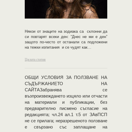
Някои от знаците на зодиака са склонни да
си повтарят всеки ден: “Днес не ми е ден”
защото по-често от останали са подложени
на тежки изпитания и се чудят как…
Цялата статия
OБЩИ УСЛОВИЯ ЗА ПОЛЗВАНЕ НА
СЪДЪРЖАНИЕТО НА
САЙТАЗабранява се
възпроизвеждането изцяло или отчасти
на материали и публикации, без
предварително писмено съгласие на
редакцията; чл.24 ал.1 т.5 от ЗАвПСП
не се прилага; неразрешеното ползване
е свързано със заплащане на