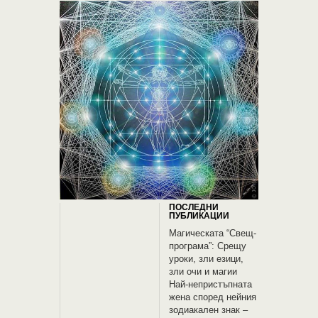
ПОСЛЕДНИ
ПУБЛИКАЦИИ
Магическата “Свещ-
програма”: Срещу
уроки, зли езици,
зли очи и магии
Най-непристъпната
жена според нейния
зодиакален знак –