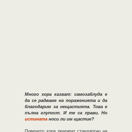
Много хора казват: самозаблуда е
да се радваме на пораженията и да
благодарим за нещастията. Това е
пълна глупост. И те са прави. Но
истината
носи ли им щастие?
Повечето хора реагират стандартно на