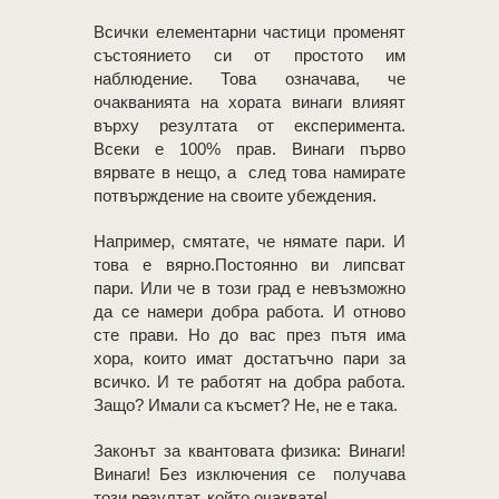
Всички елементарни частици променят
състоянието си от простото им
наблюдение. Това означава, че
очакванията на хората винаги влияят
върху резултата от експеримента.
Всеки е 100% прав. Винаги първо
вярвате в нещо, а след това намирате
потвърждение на своите убеждения.
Например, смятате, че нямате пари. И
това е вярно.Постоянно ви липсват
пари. Или че в този град е невъзможно
да се намери добра работа. И отново
сте прави. Но до вас през пътя има
хора, които имат достатъчно пари за
всичко. И те работят на добра работа.
Защо? Имали са късмет? Не, не е така.
Законът за квантовата физика: Винаги!
Винаги! Без изключения се получава
този резултат, който очаквате!