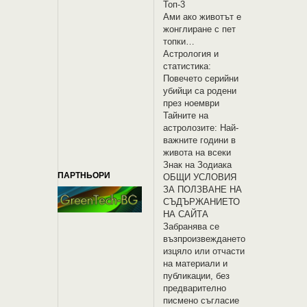
Топ-3
Ами ако животът е
жонглиране с пет
топки…
Астрология и
статистика:
Повечето серийни
убийци са родени
през ноември
Тайните на
астролозите: Най-
важните години в
живота на всеки
Знак на Зодиака
ПАРТНЬОРИ
OБЩИ УСЛОВИЯ
ЗА ПОЛЗВАНЕ НА
СЪДЪРЖАНИЕТО
НА САЙТА
Забранява се
възпроизвеждането
изцяло или отчасти
на материали и
публикации, без
предварително
писмено съгласие