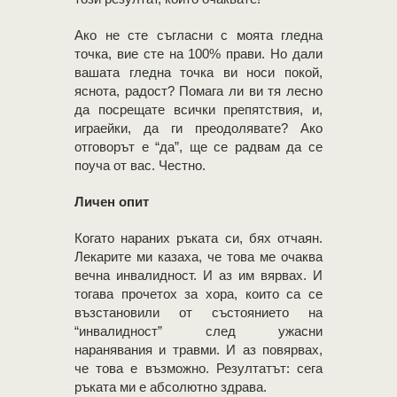
Ако не сте съгласни с моята гледна
точка, вие сте на 100% прави. Но дали
вашата гледна точка ви носи покой,
яснота, радост? Помага ли ви тя лесно
да посрещате всички препятствия, и,
играейки, да ги преодолявате? Ако
отговорът е “да”, ще се радвам да се
поуча от вас. Честно.
Личен опит
Когато нараних ръката си, бях отчаян.
Лекарите ми казаха, че това ме очаква
вечна инвалидност. И аз им вярвах. И
тогава прочетох за хора, които са се
възстановили от състоянието на
“инвалидност” след ужасни
наранявания и травми. И аз повярвах,
че това е възможно. Резултатът: сега
ръката ми е абсолютно здрава.