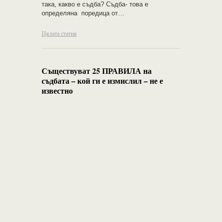
така, какво е съдба? Съдба- това е
определяна поредица от…
Цялата статия
Съществуват 25 ПРАВИЛА на
съдбата – кой ги е измислил – не е
известно