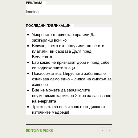
РЕКЛАМА
loading...
ПОСЛЕДНИ ПУБЛИКАЦИИ
Уморените от живота хора или Да
захвърлиш всичко
Всичко, което сте получили, но не сте
платили, ви създава Дълг пред
Вселената
Ето какво не признават дори и пред себе
си зодиакалните знаци
Психосоматика: Вирусното заболяване
означава само едно – липса на смисъл за
живеене
Вие не можете да заобиколите
неумолимия кармичен Закон за запазване
на енергията
Три съвета за всеки знак от зодиака от
източните мъдреци!
EDITOR'S PICKS