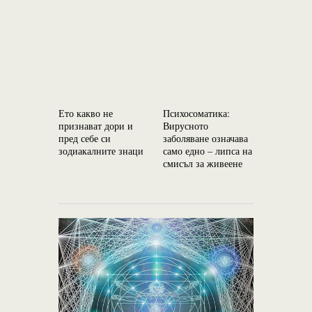
Ето какво не
Психосоматика:
Вие не мо
признават дори и
Вирусното
заобиколи
пред себе си
заболяване означава
неумолим
зодиакалните знаци
само едно – липса на
кармичен 
смисъл за живеене
запазване
енергията