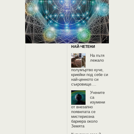
НАЙ-ЧЕТЕНИ
На пътя
лежало
полумъртво куче,
криейки под себе си
най-ценното си
съкровище….
Учените
са
изумени
от внезапно
появилата се
мистериозна
бариера около
Земята