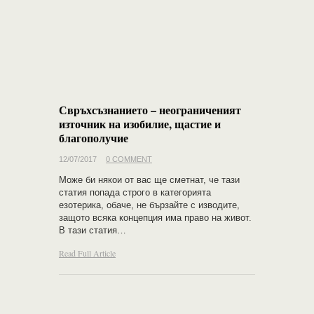
Свръхсъзнанието – неограниченият
източник на изобилие, щастие и
благополучие
12/07/2017
0 COMMENT
Може би някои от вас ще сметнат, че тази
статия попада строго в категорията
езотерика, обаче, не бързайте с изводите,
защото всяка концепция има право на живот.
В тази статия…
Read Full Article