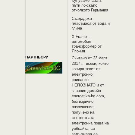
Купуваме газа 2
пъти по-скъпо
отколкото Германия
Създадоха
пластмаса от вода и
глина
X-Frame –
автомобил
трансформер от
Япония
ПАРТНЬОРИ
Считано от 23 март
2017 г., всеки, който
копира текст от
електронно
списание
НЕПОЗНАТО и oт
главния домейн
energetika-bg.com,
без изрично
разрешение,
получено на
съответната
електронна поща на
уебсайта, се
задължава да