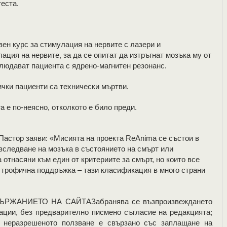
теста.
ен курс за стимулация на нервите с лазери и
ция на нервите, за да се опитат да изтръгнат мозъка му от
блюдават пациента с ядрено-магнитен резонанс.
ички пациенти са технически мъртви.
а е по-неясно, отколкото е било преди.
 Пастор заяви: «Мисията на проекта ReAnima се състои в
изследване на мозъка в състоянието на смърт или
 отнасяни към един от критериите за смърт, но които все
 трофична поддръжка – тази класификация в много страни
ЖАНИЕТО НА САЙТАЗабранява се възпроизвеждането
ации, без предварително писмено съгласие на редакцията;
; неразрешеното ползване е свързано със заплащане на