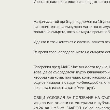
И сега те намерили място и се подготвят за 
На финала той ще бъде подложен на 15-днев
високоинтензивна импулсна магнитна стимула
лапите на смъртта, като в същото време на
Идеята в този контекст е сложна, защото вс
Въпреки това, определението на смъртта сег
Говорейки пред MailOnline миналата година,
това, да се съсредоточи върху клиничното 
необратима кома, при лица, които наскоро са
още се намират в сърдечно-белодробна или
по света е известна като “жив труп”.
OБЩИ УСЛОВИЯ ЗА ПОЛЗВАНЕ НА СЪДЪР
изцяло или отчасти на материали и публик
чл.24 ал.1 т.5 от ЗАвПСП не се прилага