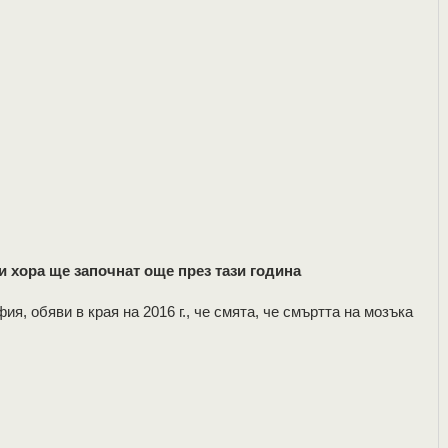
 хора ще започнат още през тази година
я, обяви в края на 2016 г., че смята, че смъртта на мозъка