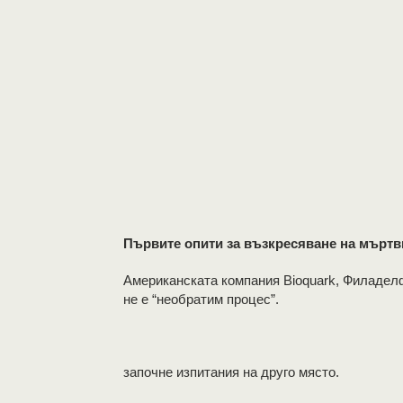
Първите опити за възкресяване на мъртви
Американската компания Bioquark, Филаделфи
не е “необратим процес”.
започне изпитания на друго място.