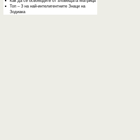
Как да се освободите от зловещата Матрица
Топ – 3 на най-интелигентните Знаци на
Зодиака