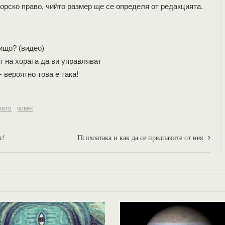
орско право, чийто размер ще се определя от редакцията.
нищо? (видео)
т на хората да ви управляват
 вероятно това е така!
нато
човек
с!
Психоатака и как да се предпазите от нея