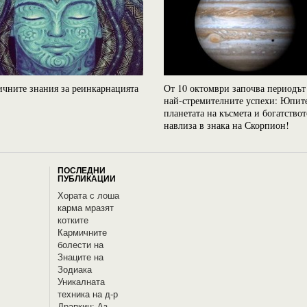
чните знания за реинкарнацията
От 10 октомври започва периодът
най-стремителните успехи: Юпит
планетата на късмета и богатствот
навлиза в знака на Скорпион!
ПОСЛЕДНИ
ПУБЛИКАЦИИ
Хората с лоша
карма мразят
котките
Кармичните
болести на
Знаците на
Зодиака
Уникалната
техника на д-р
Драпкин: Аз