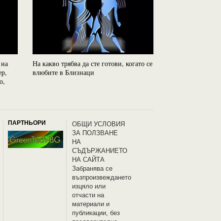
 на
На какво трябва да сте готови, когато се
Паранормалните 
ер,
влюбите в Близнаци
зодиакалните зна
о,
ПАРТНЬОРИ
OБЩИ УСЛОВИЯ
ЗА ПОЛЗВАНЕ
НА
СЪДЪРЖАНИЕТО
НА САЙТА
Забранява се
възпроизвеждането
изцяло или
отчасти на
материали и
публикации, без