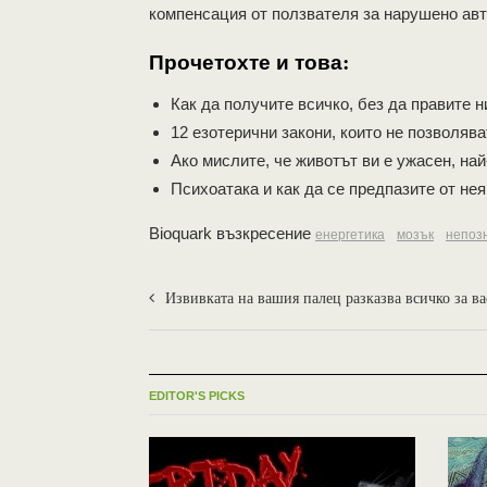
компенсация от ползвателя за нарушено авт
Прочетохте и това:
Как да получите всичко, без да правите 
12 езотерични закони, които не позволява
Ако мислите, че животът ви е ужасен, най-
Психоатака и как да се предпазите от нея
Bioquark възкресение
енергетика
мозък
непоз
Извивката на вашия палец разказва всичко за ва
EDITOR'S PICKS