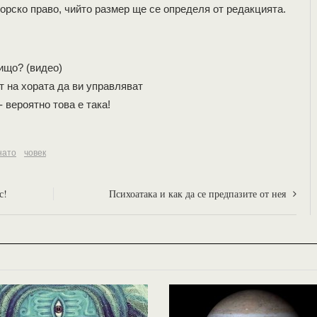
орско право, чийто размер ще се определя от редакцията.
нищо? (видео)
т на хората да ви управляват
 вероятно това е така!
нато
човек
с!
Психоатака и как да се предпазите от нея