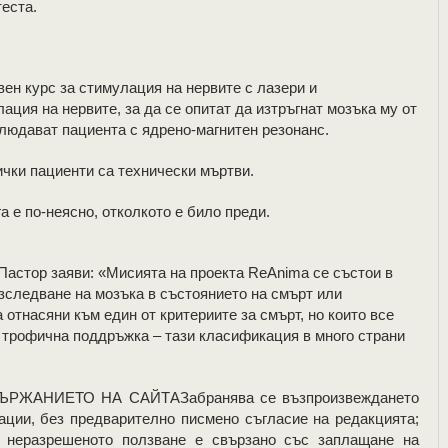
теста.
ен курс за стимулация на нервите с лазери и
ция на нервите, за да се опитат да изтръгнат мозъка му от
блюдават пациента с ядрено-магнитен резонанс.
ички пациенти са технически мъртви.
а е по-неясно, отколкото е било преди.
 Пастор заяви: «Мисията на проекта ReAnima се състои в
изследване на мозъка в състоянието на смърт или
 отнасяни към един от критериите за смърт, но които все
 трофична поддръжка – тази класификация в много страни
ЖАНИЕТО НА САЙТАЗабранява се възпроизвеждането
ации, без предварително писмено съгласие на редакцията;
; неразрешеното ползване е свързано със заплащане на