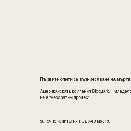
Първите опити за възкресяване на мъртви
Американската компания Bioquark, Филаделфи
не е “необратим процес”.
започне изпитания на друго място.