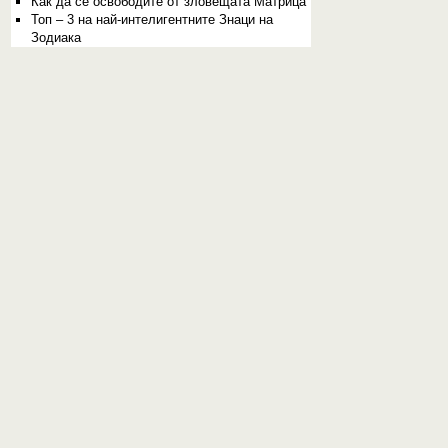
Как да се освободите от зловещата Матрица
Топ – 3 на най-интелигентните Знаци на
Зодиака