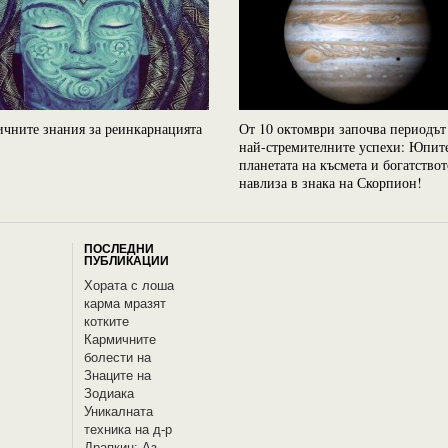
чните знания за реинкарнацията
От 10 октомври започва периодът
най-стремителните успехи: Юпит
планетата на късмета и богатствот
навлиза в знака на Скорпион!
ПОСЛЕДНИ
ПУБЛИКАЦИИ
Хората с лоша
карма мразят
котките
Кармичните
болести на
Знаците на
Зодиака
Уникалната
техника на д-р
Драпкин: Аз