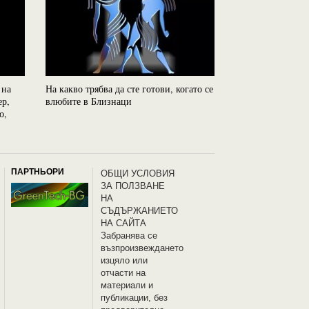
 на
На какво трябва да сте готови, когато се
Паранормалните 
ер,
влюбите в Близнаци
зодиакалните зна
о,
ПАРТНЬОРИ
OБЩИ УСЛОВИЯ
ЗА ПОЛЗВАНЕ
НА
СЪДЪРЖАНИЕТО
НА САЙТА
Забранява се
възпроизвеждането
изцяло или
отчасти на
материали и
публикации, без