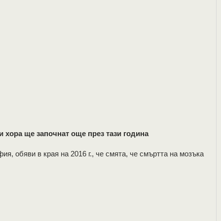
 хора ще започнат още през тази година
я, обяви в края на 2016 г., че смята, че смъртта на мозъка