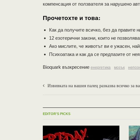
компенсация от ползвателя за нарушено авт
Прочетохте и това:
Как да получите всичко, без да правите 
12 езотерични закони, които не позволява
Ако мислите, че животът ви е ужасен, най-
Психоатака и как да се предпазите от нея
Bioquark възкресение
енергетика
мозък
непоз
Извивката на вашия палец разказва всичко за ва
EDITOR'S PICKS