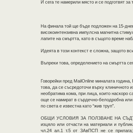
И сега те намерили място и се подготвят за 
На финала той ще бъде подложен на 15-днев
високоинтензивна импулсна магнитна стимула
лапите на смъртта, като в същото време на
Идеята в този контекст е сложна, защото вс
Въпреки това, определението на смъртта сег
Говорейки пред MailOnline миналата година,
това, да се съсредоточи върху клиничното 
необратима кома, при лица, които наскоро са
още се намират в сърдечно-белодробна или
по света е известна като “жив труп”.
OБЩИ УСЛОВИЯ ЗА ПОЛЗВАНЕ НА СЪДЪР
изцяло или отчасти на материали и публик
чл.24 ал.1 т.5 от ЗАвПСП не се прилага