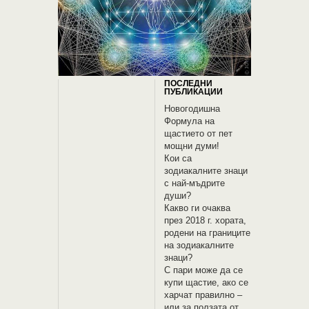
ПОСЛЕДНИ
ПУБЛИКАЦИИ
Новогодишна
Формула на
щастието от пет
мощни думи!
Кои са
зодиакалните знаци
с най-мъдрите
души?
Какво ги очаква
през 2018 г. хората,
родени на границите
на зодиакалните
знаци?
С пари може да се
купи щастие, ако се
харчат правилно –
или за ползата от