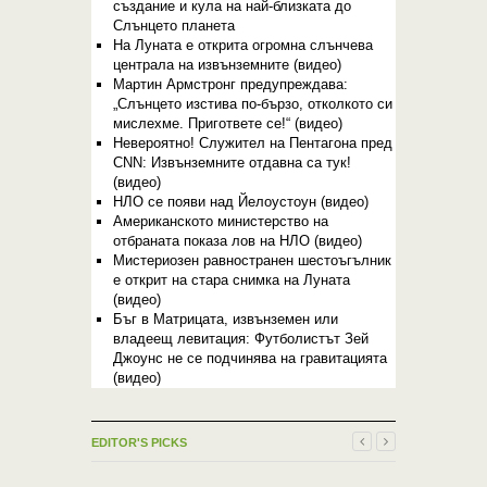
създание и кула на най-близката до
Слънцето планета
На Луната е открита огромна слънчева
централа на извънземните (видео)
Мартин Армстронг предупреждава:
„Слънцето изстива по-бързо, отколкото си
мислехме. Пригответе се!“ (видео)
Невероятно! Служител на Пентагона пред
CNN: Извънземните отдавна са тук!
(видео)
НЛО се появи над Йелоустоун (видео)
Американското министерство на
отбраната показа лов на НЛО (видео)
Мистериозен равностранен шестоъгълник
е открит на стара снимка на Луната
(видео)
Бъг в Матрицата, извънземен или
владеещ левитация: Футболистът Зей
Джоунс не се подчинява на гравитацията
(видео)
EDITOR'S PICKS