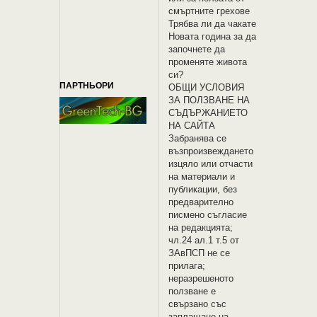
смъртните грехове
Трябва ли да чакате
Новата година за да
започнете да
променяте живота
си?
ПАРТНЬОРИ
OБЩИ УСЛОВИЯ
ЗА ПОЛЗВАНЕ НА
СЪДЪРЖАНИЕТО
НА САЙТА
Забранява се
възпроизвеждането
изцяло или отчасти
на материали и
публикации, без
предварително
писмено съгласие
на редакцията;
чл.24 ал.1 т.5 от
ЗАвПСП не се
прилага;
неразрешеното
ползване е
свързано със
заплащане на