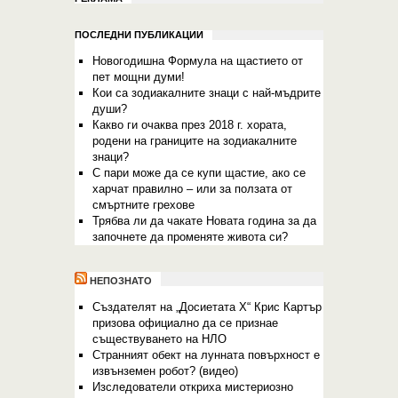
ПОСЛЕДНИ ПУБЛИКАЦИИ
Новогодишна Формула на щастието от
пет мощни думи!
Кои са зодиакалните знаци с най-мъдрите
души?
Какво ги очаква през 2018 г. хората,
родени на границите на зодиакалните
знаци?
С пари може да се купи щастие, ако се
харчат правилно – или за ползата от
смъртните грехове
Трябва ли да чакате Новата година за да
започнете да променяте живота си?
НЕПОЗНАТО
Създателят на „Досиетата Х“ Крис Картър
призова официално да се признае
съществуването на НЛО
Странният обект на лунната повърхност е
извънземен робот? (видео)
Изследователи откриха мистериозно