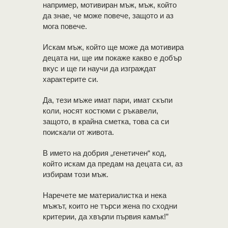
например, мотивиран мъж, мъж, който
да знае, че може повече, защото и аз
мога повече.
Искам мъж, който ще може да мотивира
децата ни, ще им покаже какво е добър
вкус и ще ги научи да изграждат
характерите си.
Да, тези мъже имат пари, имат скъпи
коли, носят костюми с ръкавели,
защото, в крайна сметка, това са си
поискали от живота.
В името на добрия „генетичен“ код,
който искам да предам на децата си, аз
избирам този мъж.
Наречете ме материалистка и нека
мъжът, които не търси жена по сходни
критерии, да хвърли първия камък!”