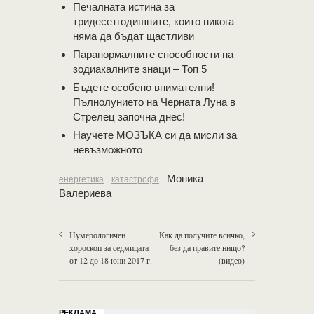
Печалната истина за
тридесетгодишните, които никога
няма да бъдат щастливи
Паранормалните способности на
зодиакалните знаци – Топ 5
Бъдете особено внимателни!
Пълнолунието на Черната Луна в
Стрелец започна днес!
Научете МОЗЪКА си да мисли за
невъзможното
Моника
енергетика
катастрофа
Валериева
Нумерологичен
Как да получите всичко,
хороскоп за седмицата
без да правите нищо?
от 12 до 18 юни 2017 г.
(видео)
РЕКЛАМА