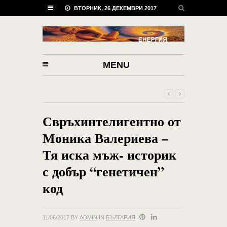
ВТОРНИК, 26 ДЕКЕМВРИ 2017
MENU
Свръхинтелигентно от
Моника Валериева –
Тя иска мъж- историк
с добър “генетичен”
код
11/06/2017
BY
ADMIN
IN
БЪЛГАРИЯ