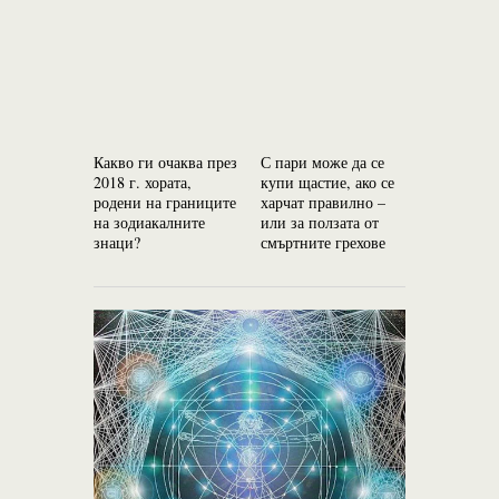
Какво ги очаква през
С пари може да се
Джнана – 
2018 г. хората,
купи щастие, ако се
най-силни
родени на границите
харчат правилно –
на зодиакалните
или за ползата от
знаци?
смъртните грехове