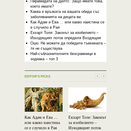
Пирамидата на Дилтс: Защо имате това,
което имате?
Каква е връзката на вашата обида със
заболяванията на децата ви
Как Адам и Ева … или какво наистина се
е случило в Рая
Екхарт Толе: Законът за изобилието –
Изходящият поток определя Входящия
Ошо: Не можете да победите тъмнината –
тя не съществува
Най-съблазнителните безсрамници в
зодиака – топ 3
EDITOR'S PICKS
Как Адам и Ева …
Екхарт Толе: Законът
Мистериоз
или какво наистина
за изобилието –
тъмна пла
се е случило в Рая
Изходящият поток
бе заснета