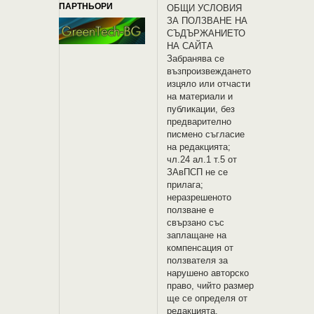
ПАРТНЬОРИ
OБЩИ УСЛОВИЯ
ЗА ПОЛЗВАНЕ НА
СЪДЪРЖАНИЕТО
НА САЙТА
Забранява се
възпроизвеждането
изцяло или отчасти
на материали и
публикации, без
предварително
писмено съгласие
на редакцията;
чл.24 ал.1 т.5 от
ЗАвПСП не се
прилага;
неразрешеното
ползване е
свързано със
заплащане на
компенсация от
ползвателя за
нарушено авторско
право, чийто размер
ще се определя от
редакцията.