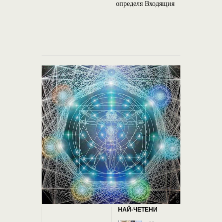
определя Входящия
спътник 
(видео)
НАЙ-ЧЕТЕНИ