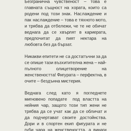
Безгранична чувственост – това е
главната същност на хората, които са
родени под този знак. Наслаждение и
пак наслаждение – това е тяхното мото,
и трябва да отбележи, че те не обичат
веднага да се хвърлят в кариерата,
предпочитат да пият нектара на
любовта без да бързат.
Никакви епитети не са достатъчни за да
се опише тази възхитителна жена – най-
пълното олицетворение на
женствеността! Фигурата – перфектна, в
очите – бездънна мистерия.
Веднага след като я погледнете
мигновено попадате под властта на
нейния чар, защото този тип жени не
трябва да се учат как да се обличат и
да подчертават своите достойнства.
Дори и в спортен екип фигурата и не
губи чара на женствеността, а винаги