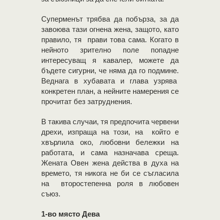
Суперменът трябва да побърза, за да
завоюва тази огнена жена, защото, като
правило, тя прави това сама. Когато в
нейното зрително поле попадне
интересуващ я кавалер, можете да
бъдете сигурни, че няма да го подмине.
Веднага в хубавата и глава узрява
конкретен план, а нейните намерения се
прочитат без затруднения.
В такива случаи, тя предпочита червени
дрехи, изпраща на този, на който е
хвърлила око, любовни бележки на
работата, и сама назначава среща.
Жената Овен жена действа в духа на
времето, тя никога не би се съгласила
на второстепенна роля в любовен
съюз.
1-во място Дева