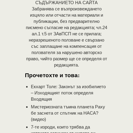
СЪДЪРЖАНИЕТО НА САЙТА
Забранява се възпроизвеждането
изцяло или отчасти на материали и
публикации, без предварително
писмено съгласие на редакцията; чл.24
ал.1 т.5 от ЗАвПСП не се прилага;
неразрешеното ползване е свързано
със заплащане на компенсация от
ползвателя за нарушено авторско
право, чийто размер ще се определя от
редакцията.
Прочетохте и това:
Екхарт Толе: Законът за изобилието
– Изходящият поток определя
Входящия
Мистериозната тъмна планета Раху
бе заснета от спътник на НАСА?
(видео)
7-те изроди, които трябва да