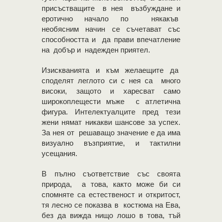
присъстващите в нея възбуждане и
еротично начало по някакъв
необясним начин се съчетават със
способността и да прави впечатление
на добър и надежден приятел.
Изискванията и към желаещите да
споделят леглото си с нея са много
високи, защото и харесват само
широкоплещести мъже с атлетична
фигура. Интелектуалците пред тези
жени нямат никакви шансове за успех.
За нея от решаващо значение е да има
визуално възприятие, и тактилни
усещания.
В пълно съответствие със своята
природа, а това, както може би си
спомняте са естественост и откритост,
тя лесно се показва в костюма на Ева,
без да вижда нищо лошо в това, тъй