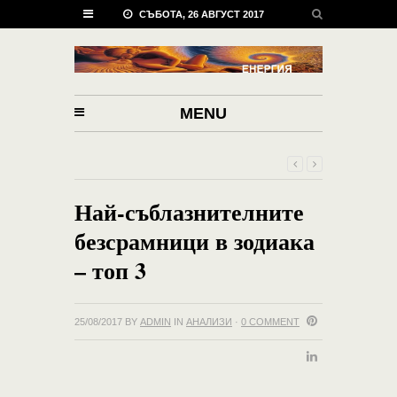
СЪБОТА, 26 АВГУСТ 2017
MENU
Най-съблазнителните
безсрамници в зодиака
– топ 3
25/08/2017
BY
ADMIN
IN
АНАЛИЗИ
·
0 COMMENT