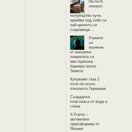
На пътя
лежало
полумъртво куче,
криейки под себе си
най-ценното си
съкровище….
Учените
са
изумени
от внезапно
появилата се
мистериозна
бариера около
Земята
Купуваме газа 2
пъти по-скъпо
отколкото Германия
Създадоха
пластмаса от вода и
глина
X-Frame –
автомобил
трансформер от
Япония