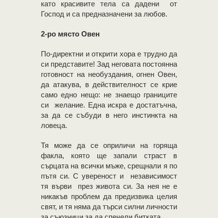
като красивите тела са дадени от
Господ и са предназначени за любов.
2-ро място Овен
По-директни и открити хора е трудно да
си представите! Зад неговата постоянна
готовност на необуздания, огнен Овен,
да атакува, в действителност се крие
само едно нещо: не знаещо границите
си желание. Една искра е достатъчна,
за да се събуди в него инстинкта на
ловеца.
Тя може да се оприличи на горяща
факла, която ще запали страст в
сърцата на всички мъже, срещнали я по
пътя си. С увереност и независимост
тя върви през живота си. За нея не е
никакъв проблем да предизвика целия
свят, и тя няма да търси силни личности
за съюзници за да спечели битката.