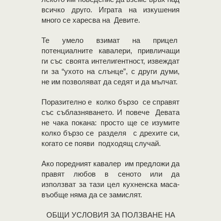
всичко друго. Играта на изкушения
много се харесва на Девите.
Те умело взимат на прицел
потенциалните кавалери, привличащи
ги със своята интелигентност, извеждат
ги за “ухото на слънце”, с други думи,
не им позволяват да седят и да мълчат.
Поразително е колко бързо се справят
със съблазняването. И повече Девата
не чака покана: просто ще се изумите
колко бързо се разделя с дрехите си,
когато се появи подходящ случай.
Ако поредният кавалер им предложи да
правят любов в сеното или да
използват за тази цел кухненска маса-
въобще няма да се замислят.
OБЩИ УСЛОВИЯ ЗА ПОЛЗВАНЕ НА