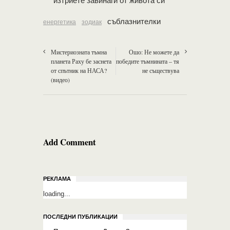
изтриете завинаги от живота си
съблазнителки
енергетика
зодиак
Мистериозната тъмна
Ошо: Не можете да
планета Раху бе заснета
победите тъмнината – тя
от спътник на НАСА?
не съществува
(видео)
Add Comment
РЕКЛАМА
loading...
ПОСЛЕДНИ ПУБЛИКАЦИИ