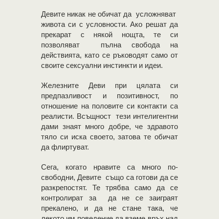
Девите никак не обичат да усложняват
живота си с условности. Ако решат да
прекарат с някой нощта, те си
позволяват пълна свобода на
действията, като се ръководят само от
своите сексуални инстинкти и идеи.
Железните Деви при цялата си
предпазливост и позитивност, по
отношение на половите си контакти са
реалисти. Всъщност тези интелигентни
дами знаят много добре, че здравото
тяло си иска своето, затова те обичат
да флиртуват.
Сега, когато нравите са много по-
свободни, Девите също са готови да се
разкрепостят. Те трябва само да се
контролират за да не се заиграят
прекалено, и да не стане така, че
лекото им поведение да вземе връх над