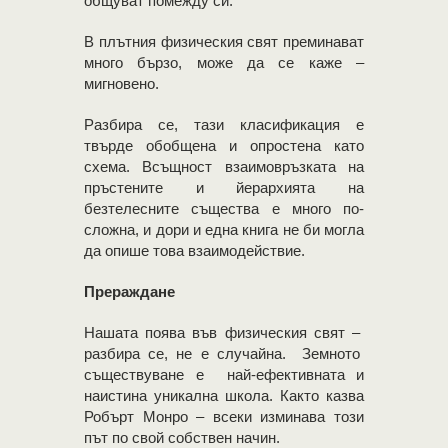
общуват помежду си.
В плътния физическия свят преминават
много бързо, може да се каже –
мигновено.
Разбира се, тази класификация е
твърде обобщена и опростена като
схема. Всъщност взаимовръзката на
пръстените и йерархията на
безтелесните същества е много по-
сложна, и дори и една книга не би могла
да опише това взаимодействие.
Прераждане
Нашата поява във физическия свят –
разбира се, не е случайна. Земното
съществуване е най-ефективната и
наистина уникална школа. Както казва
Робърт Монро – всеки изминава този
път по свой собствен начин.