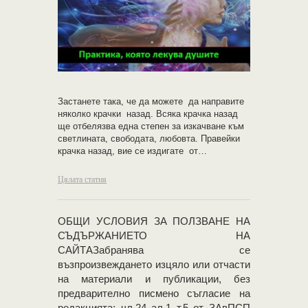
Застанете така, че да можете да направите
няколко крачки назад. Всяка крачка назад
ще отбелязва една степен за изкачване към
светлината, свободата, любовта. Правейки
крачка назад, вие се издигате от…
Цялата статия
OБЩИ УСЛОВИЯ ЗА ПОЛЗВАНЕ НА
СЪДЪРЖАНИЕТО НА
САЙТАЗабранява се
възпроизвеждането изцяло или отчасти
на материали и публикации, без
предварително писмено съгласие на
редакцията; чл.24 ал.1 т.5 от ЗАвПСП