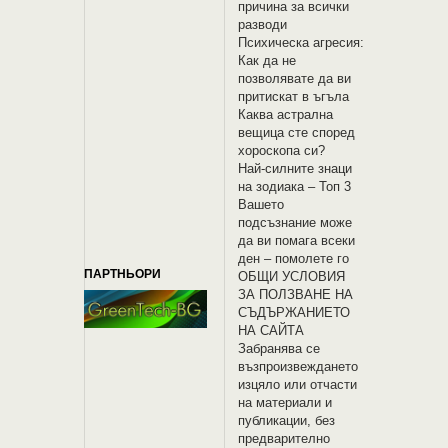
причина за всички
разводи
Психическа агресия:
Как да не
позволявате да ви
притискат в ъгъла
Каква астрална
вещица сте според
хороскопа си?
Най-силните знаци
на зодиака – Топ 3
Вашето
подсъзнание може
да ви помага всеки
ден – помолете го
ПАРТНЬОРИ
OБЩИ УСЛОВИЯ
ЗА ПОЛЗВАНЕ НА
СЪДЪРЖАНИЕТО
НА САЙТА
Забранява се
възпроизвеждането
изцяло или отчасти
на материали и
публикации, без
предварително