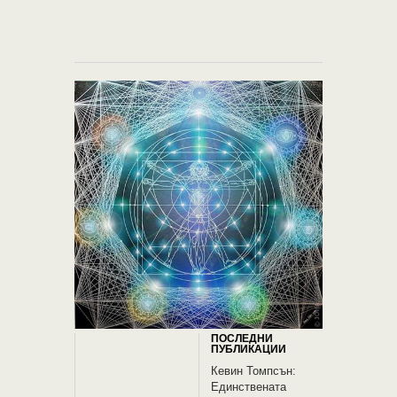
съзнание 
ДНК
ПОСЛЕДНИ
ПУБЛИКАЦИИ
Кевин Томпсън:
Единствената