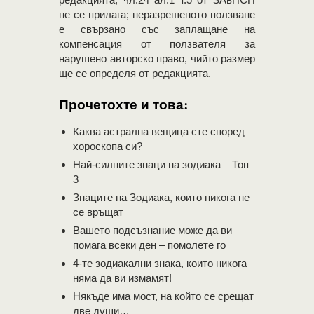
не се прилага; неразрешеното ползване
е свързано със заплащане на
компенсация от ползвателя за
нарушено авторско право, чийто размер
ще се определя от редакцията.
Прочетохте и това:
Каква астрална вещица сте според
хороскопа си?
Най-силните знаци на зодиака – Топ
3
Знаците на Зодиака, които никога не
се връщат
Вашето подсъзнание може да ви
помага всеки ден – помолете го
4-те зодиакални знака, които никога
няма да ви измамят!
Някъде има мост, на който се срещат
две души…