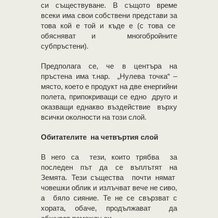
си съществуване. В същото време
всеки има свои собствени представи за
това кой е той и къде е (с това се
обясняват и многобройните
субпръстени).
Предполага се, че в центъра на
пръстена има т.нар. „Нулева точка“ –
място, което е продукт на две енергийни
полета, припокриващи се едно друго и
оказващи еднакво въздействие върху
всички околности на този слой.
Обитателите на четвъртия слой
В него са тези, които трябва за
последен път да се въплътят на
Земята. Тези същества почти нямат
човешки облик и излъчват вече не сиво,
а бяло сияние. Те не се свързват с
хората, обаче, продължават да