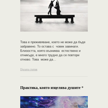
Това е преживяване, което не може да бъде
забравено. То остава с човек завинаги.
Близостта, която възниква естествено и
отникъде, е много трудно да се повтори
отново. Това може да…
Цялата статия
Практика, която изцелява душите *