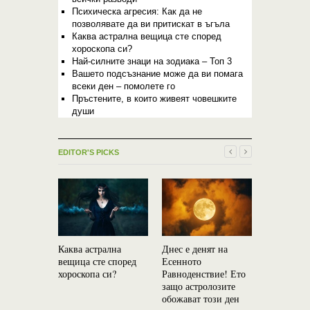
Психическа агресия: Как да не
позволявате да ви притискат в ъгъла
Каква астрална вещица сте според
хороскопа си?
Най-силните знаци на зодиака – Топ 3
Вашето подсъзнание може да ви помага
всеки ден – помолете го
Пръстените, в които живеят човешките
души
EDITOR'S PICKS
Каква астрална
Днес е денят на
вещица сте според
Есенното
хороскопа си?
Равноденствие! Ето
Мистерия:
защо астролозите
Излъчване
обожават този ден
сърцето –