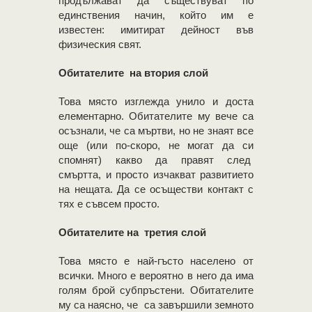
продължават да съществуват по
единствения начин, който им е
известен: имитират дейност във
физическия свят.
Обитателите на втория слой
Това място изглежда унило и доста
елементарно. Обитателите му вече са
осъзнали, че са мъртви, но не знаят все
още (или по-скоро, не могат да си
спомнят) какво да правят след
смъртта, и просто изчакват развитието
на нещата. Да се осъществи контакт с
тях е съвсем просто.
Обитателите на третия слой
Това място е най-гъсто населено от
всички. Много е вероятно в него да има
голям брой субпръстени. Обитателите
му са наясно, че са завършили земното