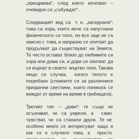
„прещраква“, след което изчезват –
очевидно се „събуждат“.
Следващият вид са т. н. „заседнали“:
това са хора, които вече са напуснали
физическото си тяло, но все още не са
наясно с това, и напразно се опитват да
продължат да съществуват на Земята.
Те често остават близо до любимите си
хора или дома си, и дори се опитват да
се върнат в своето мъртво тяло. Такова
нещо се случва, когато тялото е
погребано (спомнете си за различните
призрачни светлини, които понякога се
виждат от време на време в гробищата).
Третият тип – „диви“: те също не
осъзнават, че са умрели, а само
чувстват, че са станали други. Те не
особено много се интересуват защо и
как се е случило това, а просто