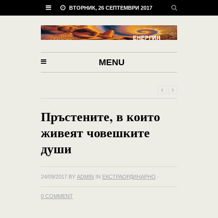
ВТОРНИК, 26 СЕПТЕМВРИ 2017
MENU
Пръстените, в които
живеят човешките
души
24/09/2017
BY
ADMIN
IN
ЕКСТРАОРДИНАРНО
·
0 COMMENT