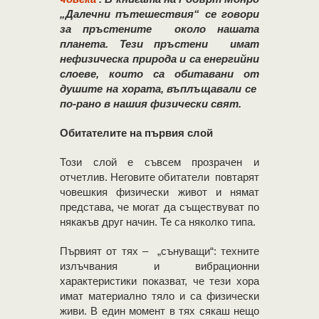
„Далечни пътешествия“ се говори
за пръстените около нашата
планета. Тези пръстени имат
нефизическа природа и са енергийни
слоеве, които са обитавани от
душите на хората, въплъщавали се
по-рано в нашия физически свят.
Обитателите на първия слой
Този слой е съвсем прозрачен и
отчетлив. Неговите обитатели повтарят
човешкия физически живот и нямат
представа, че могат да съществуват по
някакъв друг начин. Те са няколко типа.
Първият от тях – „сънуващи“: техните
излъчвания и вибрационни
характеристики показват, че тези хора
имат материално тяло и са физически
живи. В един момент в тях сякаш нещо