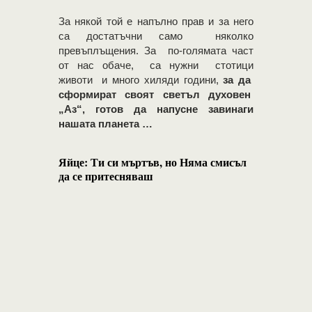
За някой той е напълно прав и за него
са достатъчни само няколко
превъплъщения. За по-голямата част
от нас обаче, са нужни стотици
животи и много хиляди години,
за да
сформират своят светъл духовен
„Аз“, готов да напусне завинаги
нашата планета …
Яйце: Ти си мъртъв, но Няма смисъл
да се притесняваш