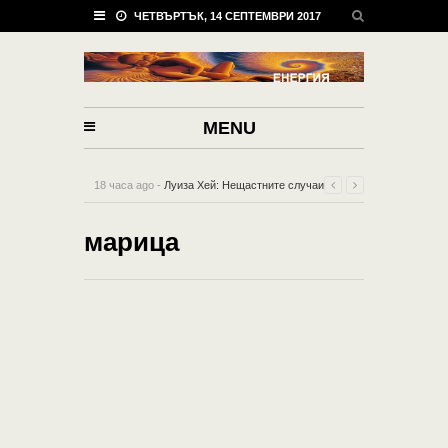
ЧЕТВЪРТЪК, 14 СЕПТЕМВРИ 2017
MENU
18 часа ago -
Луиза Хей: Нещастните случаи
въобще не са “случайни”!
-
0 Comment
марица