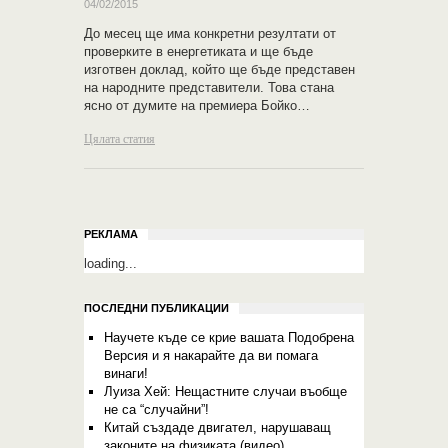
04/02/2015
До месец ще има конкретни резултати от
проверките в енергетиката и ще бъде
изготвен доклад, който ще бъде представен
на народните представители. Това стана
ясно от думите на премиера Бойко…
Цялата статия
РЕКЛАМА
loading...
ПОСЛЕДНИ ПУБЛИКАЦИИ
Научете къде се крие вашата Подобрена
Версия и я накарайте да ви помага
винаги!
Луиза Хей: Нещастните случаи въобще
не са “случайни”!
Китай създаде двигател, нарушаващ
законите на физиката (видео)