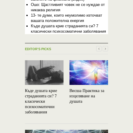
Ошо: Щастливият човек не се нуждае от
никаква религия
13- те думи, които неумолимо източват
вашата положителна енергия
Къде душата крие страданията си? 7
класически психосоматични заболявания
EDITOR'S PICKS
Къде душата крие
Висша Практика за
Доброта: 
страданията си? 7
изцеляване на
избавим о
класически
душата
илюзиите
психосоматични
заболявания