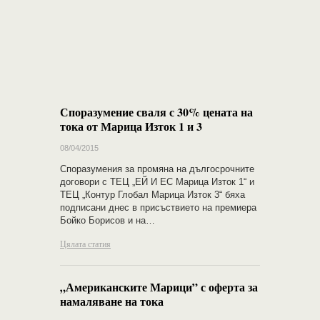
Споразумение сваля с 30% цената на
тока от Марица Изток 1 и 3
08/04/2015
Споразумения за промяна на дългосрочните
договори с ТЕЦ „ЕЙ И ЕС Марица Изток 1“ и
ТЕЦ „Контур Глобал Марица Изток 3“ бяха
подписани днес в присъствието на премиера
Бойко Борисов и на…
Цялата статия
„Американските Марици” с оферта за
намаляване на тока