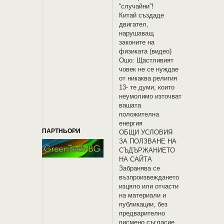
“случайни”!
Китай създаде
двигател,
нарушаващ
законите на
физиката (видео)
Ошо: Щастливият
човек не се нуждае
от никаква религия
13- те думи, които
неумолимо източват
вашата
положителна
енергия
ПАРТНЬОРИ
OБЩИ УСЛОВИЯ
ЗА ПОЛЗВАНЕ НА
СЪДЪРЖАНИЕТО
НА САЙТА
Забранява се
възпроизвеждането
изцяло или отчасти
на материали и
публикации, без
предварително
писмено съгласие