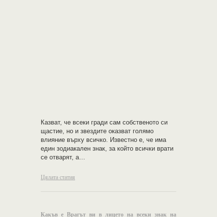
Казват, че всеки гради сам собственото си
щастие, но и звездите оказват голямо
влияние върху всичко. Известно е, че има
един зодиакален знак, за който всички врати
се отварят, а…
Цялата статия
Какъв е Врагът ви в лицето на всеки знак на