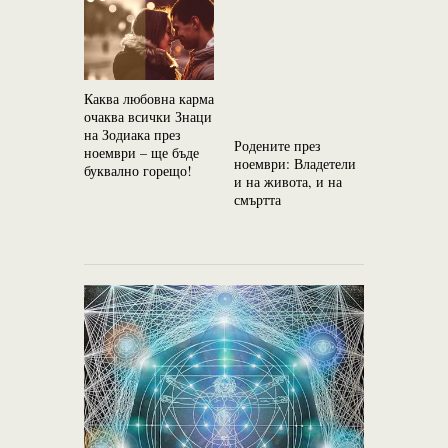
Каква любовна карма
2018 г. ще
очаква всички Знаци
съдбоносна
на Зодиака през
зодиакалн
Родените през
ноември – ще бъде
и не само
ноември: Владетели
буквално горещо!
и на живота, и на
смъртта