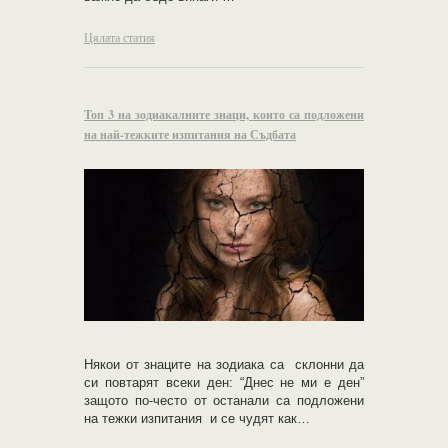
Цялата статия
Топ 3 на зодиакалните знаци, които са подложени
на най-тежките изпитания на Съдбата
Някои от знаците на зодиака са склонни да
си повтарят всеки ден: “Днес не ми е ден”
защото по-често от останали са подложени
на тежки изпитания и се чудят как…