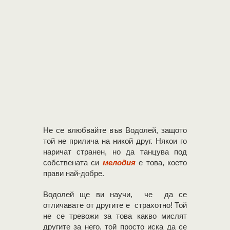
Не се влюбвайте във Водолей, защото
той не прилича на никой друг. Някои го
наричат ​​странен, но да танцува под
собствената си
мелодия
е това, което
прави най-добре.
Водолей ще ви научи, че да се
отличавате от другите е страхотно! Той
не се тревожи за това какво мислят
другите за него, той просто иска да се