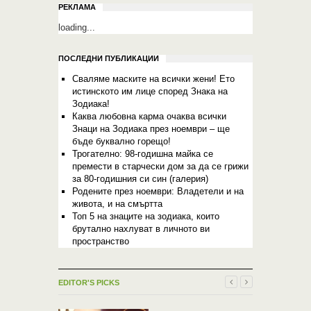
РЕКЛАМА
loading...
ПОСЛЕДНИ ПУБЛИКАЦИИ
Сваляме маските на всички жени! Ето
истинското им лице според Знака на
Зодиака!
Каква любовна карма очаква всички
Знаци на Зодиака през ноември – ще
бъде буквално горещо!
Трогателно: 98-годишна майка се
премести в старчески дом за да се грижи
за 80-годишния си син (галерия)
Родените през ноември: Владетели и на
живота, и на смъртта
Топ 5 на знаците на зодиака, които
брутално нахлуват в личното ви
пространство
EDITOR'S PICKS