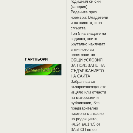
годишния си син
(галерия)
Родените през
ноември: Владетели
и на живота, и на
смъртта
Топ 5 на знаците на
зодиака, които
брутално нахлуват
в личното ви
пространство
ПАРТНЬОРИ
OБЩИ УСЛОВИЯ
ЗА ПОЛЗВАНЕ НА
СЪДЪРЖАНИЕТО
НА САЙТА
Забранява се
възпроизвеждането
изцяло или отчасти
на материали и
публикации, без
предварително
писмено съгласие
на редакцията;
чл.24 ал.1 т.5 от
ЗАвПСП не се