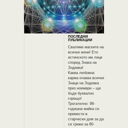
ПОСЛЕДНИ
ПУБЛИКАЦИИ
Сваляме маските на
всички жени! Ето
истинското им лице
според Знака на
Зодиака!
Каква любовна
карма очаква всички
Знаци на Зодиака
през ноември – ще
бъде буквално
горещо!
Трогателно: 98-
годишна майка се
премести в
старчески дом за да
се грижи за 80-