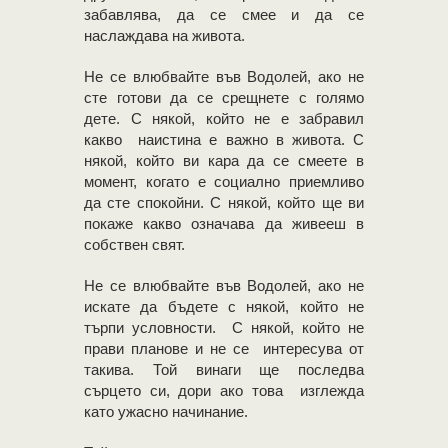
забавлява, да се смее и да се
наслаждава на живота.
Не се влюбвайте във Водолей, ако не
сте готови да се срещнете с голямо
дете. С някой, който не е забравил
какво наистина е важно в живота. С
някой, който ви кара да се смеете в
момент, когато е социално приемливо
да сте спокойни. С някой, който ще ви
покаже какво означава да живееш в
собствен свят.
Не се влюбвайте във Водолей, ако не
искате да бъдете с някой, който не
търпи условности. С някой, който не
прави планове и не се интересува от
такива. Той винаги ще последва
сърцето си, дори ако това изглежда
като ужасно начинание.