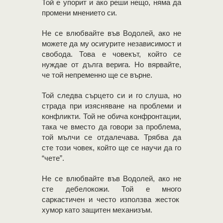
Той е упорит и ако реши нещо, няма да
промени мнението си.
Не се влюбвайте във Водолей, ако не
можете да му осигурите независимост и
свобода. Това е човекът, който се
нуждае от дълга верига. Но вярвайте,
че той непременно ще се върне.
Той следва сърцето си и го слуша, но
страда при изясняване на проблеми и
конфликти. Той не обича конфронтации,
така че вместо да говори за проблема,
той мълчи се отдалечава. Трябва да
сте този човек, който ще се научи да го
“чете”.
Не се влюбвайте във Водолей, ако не
сте дебелокожи. Той е много
саркастичен и често използва жесток
хумор като защитен механизъм.