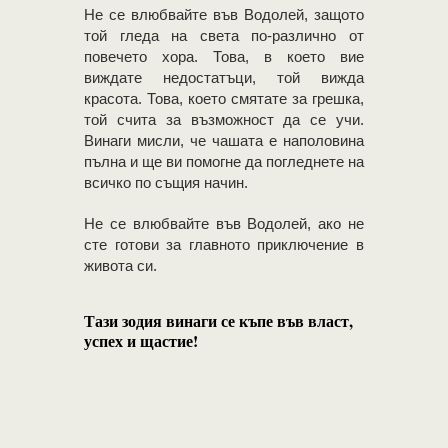
Не се влюбвайте във Водолей, защото
той гледа на света по-различно от
повечето хора. Това, в което вие
виждате недостатъци, той вижда
красота. Това, което смятате за грешка,
той счита за възможност да се учи.
Винаги мисли, че чашата е наполовина
пълна и ще ви помогне да погледнете на
всичко по същия начин.
Не се влюбвайте във Водолей, ако не
сте готови за главното приключение в
живота си.
Тази зодия винаги се къпе във власт,
успех и щастие!