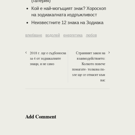
(галерия)
Кой е най-могъщият знак? Хороскоп
на зодиакалната издръжливост
Неизвестните 12 знака на Зодиака
влюбване
водолей
енергетика
любов
2018 г. ще е съдбоносна
Странният закон на
за 4 от зодиакалните
взаимодействието:
знаци, и не само
Колкото повече
помагате- толкова по-
зле ще се отнасят към
вас
Add Comment