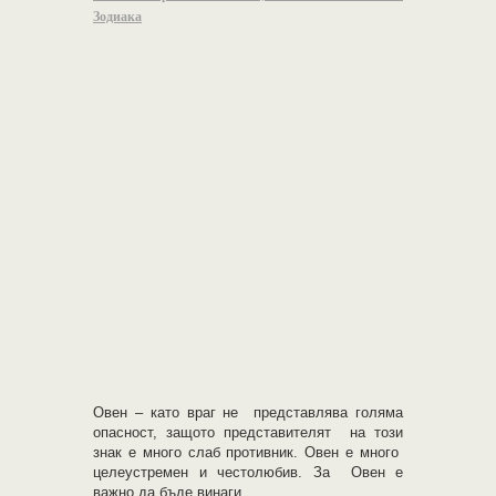
Зодиака
Овен – като враг не представлява голяма
опасност, защото представителят на този
знак е много слаб противник. Овен е много
целеустремен и честолюбив. За Овен е
важно да бъде винаги …