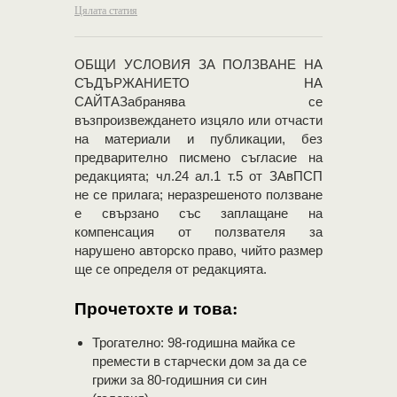
Цялата статия
OБЩИ УСЛОВИЯ ЗА ПОЛЗВАНЕ НА
СЪДЪРЖАНИЕТО НА
САЙТАЗабранява се
възпроизвеждането изцяло или отчасти
на материали и публикации, без
предварително писмено съгласие на
редакцията; чл.24 ал.1 т.5 от ЗАвПСП
не се прилага; неразрешеното ползване
е свързано със заплащане на
компенсация от ползвателя за
нарушено авторско право, чийто размер
ще се определя от редакцията.
Прочетохте и това:
Трогателно: 98-годишна майка се
премести в старчески дом за да се
грижи за 80-годишния си син