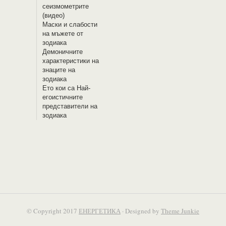
сеизмометрите
(видео)
Маски и слабости
на мъжете от
зодиака
Демоничните
характеристики на
знаците на
зодиака
Ето кои са Най-
егоистичните
представители на
зодиака
© Copyright 2017
ЕНЕРГЕТИКА
· Designed by
Theme Junkie