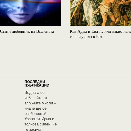
Стани любовник на Вселената
Как Адам и Ева … или какво наи
се е случило в Рая
ПОСЛЕДНИ
ПУБЛИКАЦИИ
Веднага се
избавяйте от
злобните мисли –
иначе ще се
разболеете!
Ураганът Ирма е
толкова силен, че
го засичат