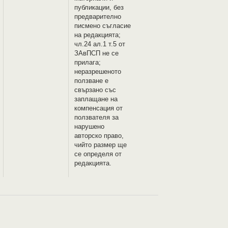
публикации, без
предварително
писмено съгласие
на редакцията;
чл.24 ал.1 т.5 от
ЗАвПСП не се
прилага;
неразрешеното
ползване е
свързано със
заплащане на
компенсация от
ползвателя за
нарушено
авторско право,
чийто размер ще
се определя от
редакцията.