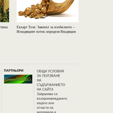
стина
Екхарт Толе: Законът за изобилието –
Мистериозната тъ
Изходящият поток определя Входящия
заснета от спътн
ПАРТНЬОРИ
OБЩИ УСЛОВИЯ
ЗА ПОЛЗВАНЕ
НА
СЪДЪРЖАНИЕТО
НА САЙТА
Забранява се
възпроизвеждането
изцяло или
отчасти на
материали и