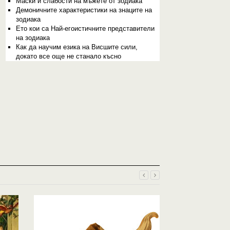
Маски и слабости на мъжете от зодиака
Демоничните характеристики на знаците на
зодиака
Ето кои са Най-егоистичните представители
на зодиака
Как да научим езика на Висшите сили,
докато все още не станало късно