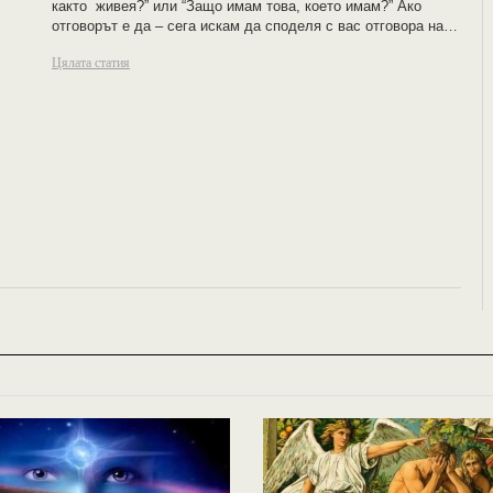
както живея?” или “Защо имам това, което имам?” Ако
отговорът е да – сега искам да споделя с вас отговора на…
Цялата статия