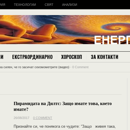
РИЯ
ТЕХНОЛОГИИ
СВЯТ
АНАЛИЗИ
ИИ
ЕКСТРАОРДИНАРНО
ХОРОСКОП
ЗА КОНТАКТИ
а силен, че го засичат сеизмометрите (видео)
-
0 Comment
Пирамидата на Дилтс: Защо имате това, което
имате?
26/08/2017
0 COMMENT
Признайте си, че понякога се чудите: “Защо живея така,