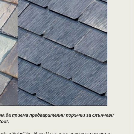
чна да приема предварителни поръчки за слънчеви
oof.
sla и SolarCity Илон Мъск, като цяло построеният от