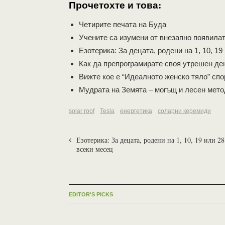
Прочетохте и това:
Четирите печата на Буда
Учените са изумени от внезапно появила
Езотерика: За децата, родени на 1, 10, 19
Как да препрограмирате своя утрешен де
Вижте кое е “Идеалното женско тяло” спо
Мудрата на Земята – могъщ и лесен мето
solar roof
Tesla
енергетика
соларни керемиди
Езотерика: За децата, родени на 1, 10, 19 или 28
всеки месец
EDITOR'S PICKS