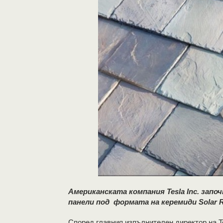
Американската компания Tesla Inc. запо
панели под формата на керемиди Solar R
Според главния изпълнителен директор на Te