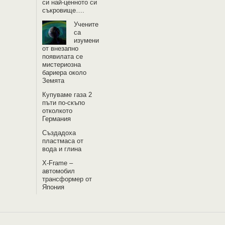
си най-ценното си
съкровище….
Учените
са
изумени
от внезапно
появилата се
мистериозна
бариера около
Земята
Купуваме газа 2
пъти по-скъпо
отколкото
Германия
Създадоха
пластмаса от
вода и глина
X-Frame –
автомобил
трансформер от
Япония