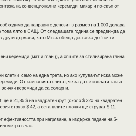
онтажа на конвенционални керемиди, макар и по-скъп от
еобходимо да направите депозит в размер на 1 000 долара.
е това лято в САЩ. От следващата година се предвижда да
в други държави, като Мъск обеща доставка до “почти
ени керемиди (мат и гланц), а опците за стилизирана глина
ни клетки само на една трета, но ако купувачът иска може
еремиди. От компанията считат, че за да се изплати такъв
т всички керемиди да са соларни.
 ще е 21,85 $ на квадратен фут (около $ 220 на квадратен
рия струва $ 42, а останалите плочки ще струват $ 11.
 от ефективността при нагряване, а издържа падане на 5-
илометра в час.