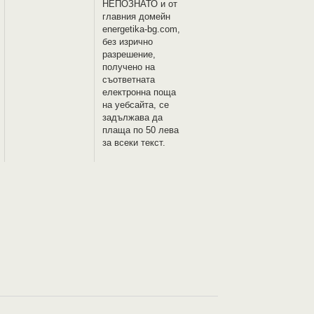
НЕПОЗНАТО и oт
главния домейн
energetika-bg.com,
без изрично
разрешение,
получено на
съответната
електронна поща
на уебсайта, се
задължава да
плаща по 50 лева
за всеки текст.