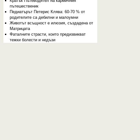
Кратък Пътеводител на кармичния
пътешественик
Педиатърът Петерис Клява: 60-70 % от
родителите са дебилни и малоумни
Животът всъщност е илюзия, създадена от
Матрицата
Фаталните страсти, които предизвикват
тежки болести и недъзи