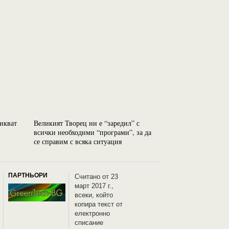
викват
Великият Творец ни е “заредил” с
Най-голямата забл
всички необходими “програми”, за да
раждат равни
се справим с всяка ситуация
ПАРТНЬОРИ
Считано от 23
март 2017 г.,
всеки, който
копира текст от
електронно
списание