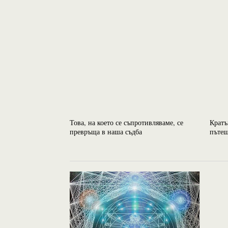
Това, на което се съпротивляваме, се
Кратъ
превръща в наша съдба
пътеш