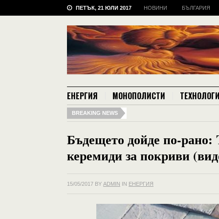
ПЕТЪК, 21 ЮЛИ 2017
НОВИНИ
БЪЛГАРИЯ
ЕНЕРГИЯ
МОНОПОЛИСТИ
ТЕХНОЛОГ
BREAKING NEWS
Бъдещето дойде по-рано: 
керемиди за покриви (вид
15/05/2017
BY
ADMIN
IN
ЕНЕРГИЯ