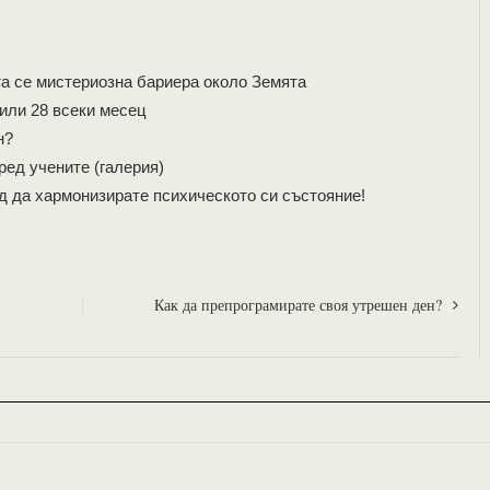
та се мистериозна бариера около Земята
 или 28 всеки месец
н?
ред учените (галерия)
д да хармонизирате психическото си състояние!
Как да препрограмирате своя утрешен ден?