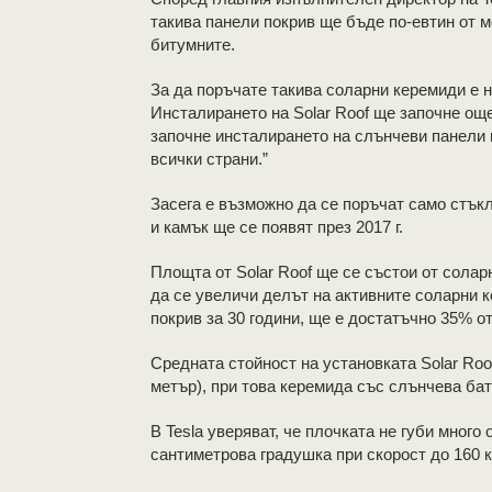
такива панели покрив ще бъде по-евтин от м
битумните.
За да поръчате такива соларни керемиди е н
Инсталирането на Solar Roof ще започне ощ
започне инсталирането на слънчеви панели 
всички страни.”
Засега е възможно да се поръчат само стъкл
и камък ще се появят през 2017 г.
Площта от Solar Roof ще се състои от солар
да се увеличи делът на активните соларни к
покрив за 30 години, ще е достатъчно 35% о
Средната стойност на установката Solar Roof
метър), при това керемида със слънчева бате
В Tesla уверяват, че плочката не губи много
сантиметрова градушка при скорост до 160 к