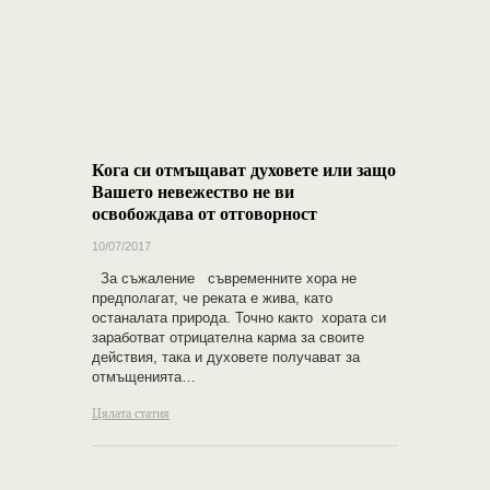
Кога си отмъщават духовете или защо
Вашето невежество не ви
освобождава от отговорност
10/07/2017
За съжаление съвременните хора не
предполагат, че реката е жива, като
останалата природа. Точно както хората си
заработват отрицателна карма за своите
действия, така и духовете получават за
отмъщенията…
Цялата статия