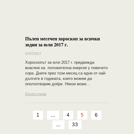
Пълен месечен хороскоп за всички
зодии за юли 2017 г.
01/07/2017
Хороскопът за юли 2017 г. предвижда
внасяне на положителна енергия у повечето
хора. Дните през този месец са едни от най-
дългите в годината, които можем да
оползотворим добре. Някои може…
Цялата статия
1
…
4
5
6
…
33