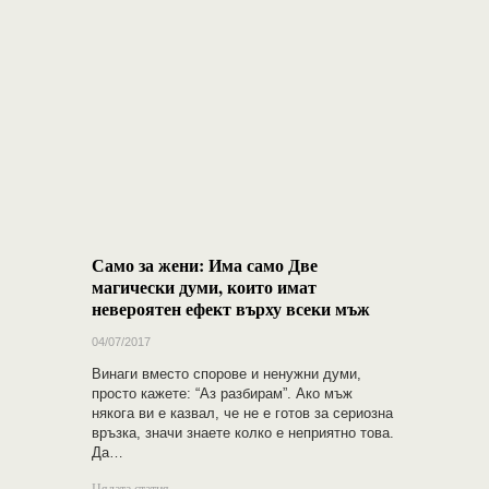
Само за жени: Има само Две
магически думи, които имат
невероятен ефект върху всеки мъж
04/07/2017
Винаги вместо спорове и ненужни думи,
просто кажете: “Аз разбирам”. Ако мъж
някога ви е казвал, че не е готов за сериозна
връзка, значи знаете колко е неприятно това.
Да…
Цялата статия