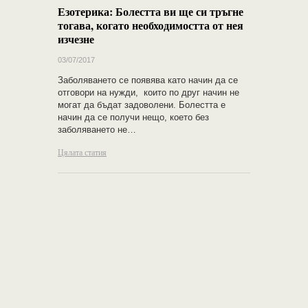
Езотерика: Болестта ви ще си тръгне
тогава, когато необходимостта от нея
изчезне
03/07/2017
Заболяването се появява като начин да се
отговори на нужди, които по друг начин не
могат да бъдат задоволени. Болестта е
начин да се получи нещо, което без
заболяването не…
Цялата статия