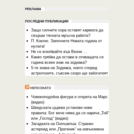
РЕКЛАМА
ПОСЛЕДНИ ПУБЛИКАЦИИ
Защо силните хора оставят кармата да
свърши тяхната мръсна работа?
П. Коелю: Започнете Новата година от
нулата!
Не се влюбвайте във Везни …
Какво трябва да остави в отиващата си
година всеки знак на зодиака?
5-те знака на Зодиака, които според
астролозите, съвсем скоро ще забогатеят
НЕПОЗНАТО
Човекоподобна фигура е открита на Марс
(видео)
Шведската църква установи нови
правила: Бог вече няма да се нарича „Той“
или „Господ“ (видео)
Загадката на Oumuamua: Странен
астероид или „Пратеник“ на извънземна