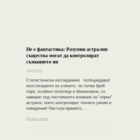
Не е фантастика: Разумни астрални
същества могат да контролират
съзнанието ни
15/07/2017
Статистически изследвания потвърждават
констатациите на учените, че голям брой
хора, особено политици и бизнесмени, се
намират под постоянното влияние на “черни”
астрали, които контролират техните умове и
поведение! Настъпи времето,…
Цялата статия