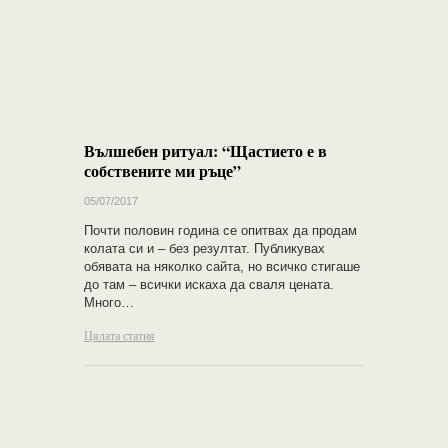
Вълшебен ритуал: “Щастието е в
собствените ми ръце”
05/07/2017
Почти половин година се опитвах да продам
колата си и – без резултат. Публикувах
обявата на няколко сайта, но всичко стигаше
до там – всички искаха да сваля цената.
Много…
Цялата статия