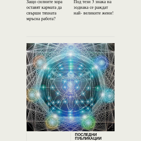
Защо силните хора
Под тези 3 знака на
Какво ще 
оставят кармата да
зодиака се раждат
ретроград
свърши тяхната
най- великите жени!
Меркурий
мръсна работа?
ПОСЛЕДНИ
ПУБЛИКАЦИИ