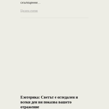
скъпоценни…
Цялата статия
Езотерика: Светът е огледален и
всеки ден ви показва вашето
отражение