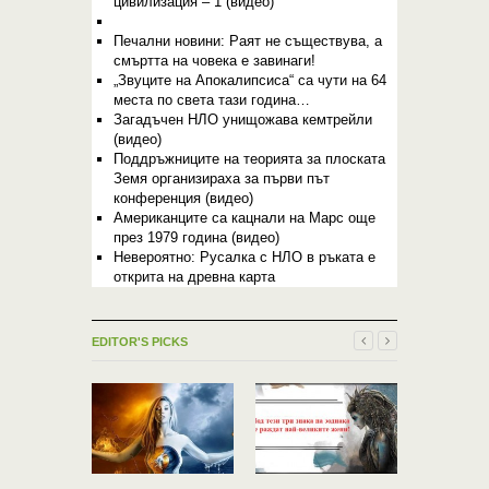
цивилизация – 1 (видео)
Печални новини: Раят не съществува, а
смъртта на човека е завинаги!
„Звуците на Апокалипсиса“ са чути на 64
места по света тази година…
Загадъчен НЛО унищожава кемтрейли
(видео)
Поддръжниците на теорията за плоската
Земя организираха за първи път
конференция (видео)
Американците са кацнали на Марс още
през 1979 година (видео)
Невероятно: Русалка с НЛО в ръката е
открита на древна карта
EDITOR'S PICKS