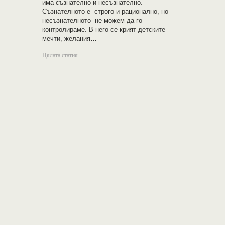
има съзнателно и несъзнателно.
Съзнателното е строго и рационално, но
несъзнателното не можем да го
контролираме. В него се крият детските
мечти, желания…
Цялата статия