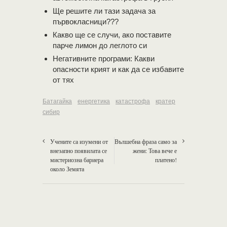
Ще решите ли тази задача за
първокласници???
Какво ще се случи, ако поставите
парче лимон до леглото си
Негативните програми: Какви
опасности крият и как да се избавите
от тях
Батагайка
енергетика
катастрофа
кратер
сибир
Учените са изумени от
Вълшебна фраза само за
внезапно появилата се
жени: Това вече е
мистериозна бариера
платено!
около Земята