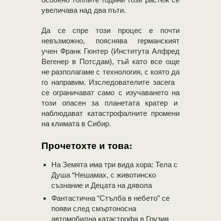
увеличава над два пъти.
Да се спре този процес е почти
невъзможно, пояснява германският
учен Франк Гюнтер (Института Алфред
Вегенер в Потсдам), тъй като все още
не разполагаме с технология, с която да
го направим. Изследователите засега
се ограничават само с изучаването на
този опасен за планетата кратер и
наблюдават катастрофалните промени
на климата в Сибир.
Прочетохте и това:
На Земята има три вида хора: Тела с
Душа “Нешамах, с животинско
съзнание и Децата на дявола
Фантастична “Стълба в небето” се
появи след смъртоносна
автомобилна катастрофа в Грузия