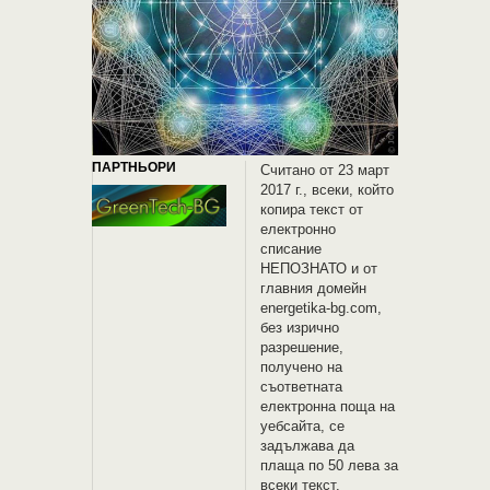
ПАРТНЬОРИ
Считано от 23 март
2017 г., всеки, който
копира текст от
електронно
списание
НЕПОЗНАТО и oт
главния домейн
energetika-bg.com,
без изрично
разрешение,
получено на
съответната
електронна поща на
уебсайта, се
задължава да
плаща по 50 лева за
всеки текст.