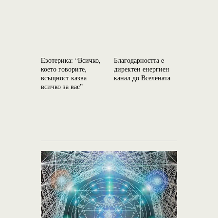
Eзотерика: “Всичко,
Благодарността е
Eзотерика
което говорите,
директен енергиен
можете да
всъщност казва
канал до Вселената
Вселената 
всичко за вас”
помогне. 
колебайте!