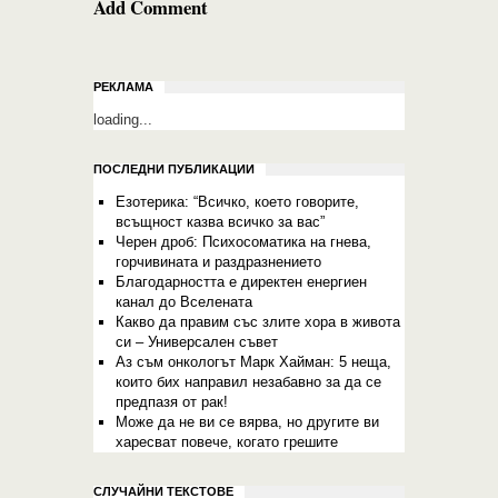
Add Comment
РЕКЛАМА
loading...
ПОСЛЕДНИ ПУБЛИКАЦИИ
Eзотерика: “Всичко, което говорите,
всъщност казва всичко за вас”
Черен дроб: Психосоматика на гнева,
горчивината и раздразнението
Благодарността е директен енергиен
канал до Вселената
Какво да правим със злите хора в живота
си – Универсален съвет
Аз съм онкологът Марк Хайман: 5 неща,
които бих направил незабавно за да се
предпазя от рак!
Може да не ви се вярва, но другите ви
харесват повече, когато грешите
СЛУЧАЙНИ ТЕКСТОВЕ