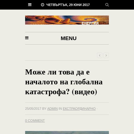
ЧЕТВЪРТЪК, 29 ЮНИ 2017
MENU
Може ли това да е
началото на глобална
катастрофа? (видео)
25/05/2017
BY
ADMIN
IN
ЕКСТРАОРДИНАРНО
·
0 COMMENT