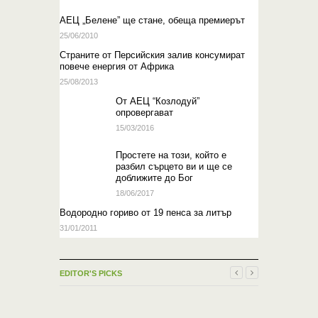
АЕЦ „Белене” ще стане, обеща премиерът
25/06/2010
Страните от Персийския залив консумират
повече енергия от Африка
25/08/2013
Oт АЕЦ “Козлодуй”
опровергават
15/03/2016
Простете на този, който е
разбил сърцето ви и ще се
доближите до Бог
18/06/2017
Водородно гориво от 19 пенса за литър
31/01/2011
EDITOR'S PICKS