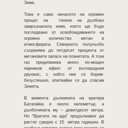
Земя.
Това е само началото на огромен
процес на топене на дълбоко
замръзналата земя, което ще бъде
последвано от освобождаването на
огромно количество метан в
атмосферата. Северното полукълбо
съхранява до петдесет процента от
метановите запаси на планетата. А този
газ предизвиква много по-мощен
парников ефект от въглеродния
двуокис, с който ние се борим
безуспешно, опитвайки се да спасим
Земята.
В момента дължината на кратера
Батагайка е около километър, а
дълбочината му – деветдесет метра.
Но “Вратите на ада” продължават да
растат средно с 15 метра годишно. В
особено топлите години този растеж се