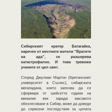
Сибирският кратер Батагайка,
наречен от местните жители “Вратите
на ада”, се разширява
катастрофално. И това тревожи
учените от цял ​​свят.
Според Джулиан Мартон (британският
университет в Съсекс), сибирската
мегападина, която започва да се
сформира от шейсетте години на
миналия век заради масовото
обезлесяване в Сибир, може да доведе
до сериозни последствия за цялата