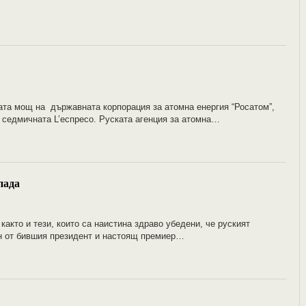
щата мощ на държавната корпорация за атомна енергия “Росатом”,
 в седмичната L’еспресо. Руската агенция за атомна…
пада
както и тези, които са наистина здраво убедени, че руският
н от бившия президент и настоящ премиер…