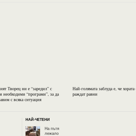
ият Творец ни е “заредил” с
Най-голямата заблуда е, че хората 
и необходими “програми”, за да
раждат равни
равим с всяка ситуация
НАЙ-ЧЕТЕНИ
На пътя
лежало