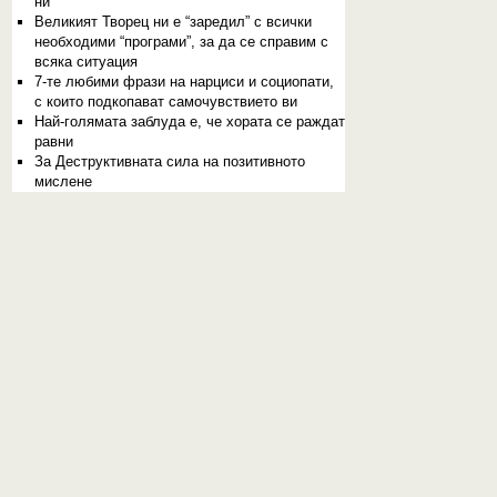
ни
Великият Творец ни е “заредил” с всички
необходими “програми”, за да се справим с
всяка ситуация
7-те любими фрази на нарциси и социопати,
с които подкопават самочувствието ви
Най-голямата заблуда е, че хората се раждат
равни
За Деструктивната сила на позитивното
мислене