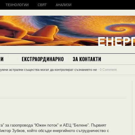
ТЕХНОЛОГИИ
СВЯТ
АНАЛИЗИ
ИИ
ЕКСТРАОРДИНАРНО
ЗА КОНТАКТИ
зумни астрални същества могат да контролират съзнанието ни
-
0 Comment
та” за газопровода “Южен поток” и АЕЦ “Белене”. Първият
иктор Зубков, който обсъди енергийното сътрудничество с