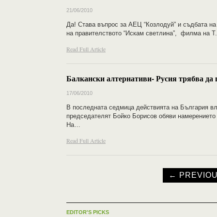
21/06/2010
Да! Става въпрос за АЕЦ “Козлодуй” и съдбата на
на правителството “Искам светлина”, филма на Т
Read Full Article
Балкански алтернативи- Русия трябва да 
17/06/2010
В последната седмица действията на България вля
председателят Бойко Борисов обяви намерението с
На…
Read Full Article
← PREVIO
EDITOR'S PICKS