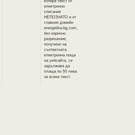
копира текст от
електронно
списание
НЕПОЗНАТО и oт
главния домейн
energetika-bg.com,
без изрично
разрешение,
получено на
съответната
електронна поща
на уебсайта, се
задължава да
плаща по 50 лева
за всеки текст.