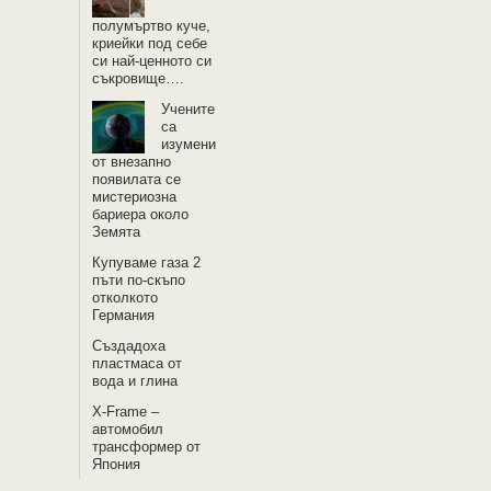
полумъртво куче,
криейки под себе
си най-ценното си
съкровище….
Учените
са
изумени
от внезапно
появилата се
мистериозна
бариера около
Земята
Купуваме газа 2
пъти по-скъпо
отколкото
Германия
Създадоха
пластмаса от
вода и глина
X-Frame –
автомобил
трансформер от
Япония