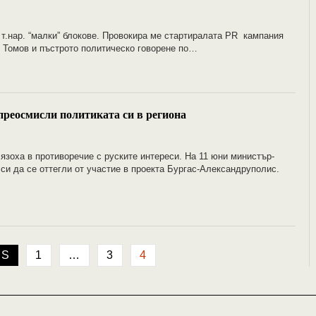
 т.нар. “малки” блокове. Провокира ме стартиралата PR кампания
. Томов и пъстрото политическо говорене по…
преосмисли политиката си в региона
зоха в противоречие с руските интереси. На 11 юни министър-
и да се оттегли от участие в проекта Бургас-Александруполис.
US
1
…
3
4