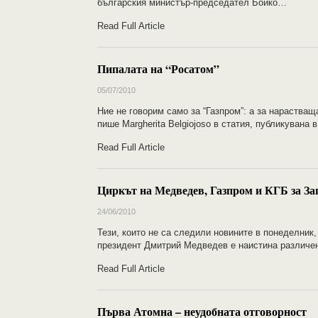
българския министър-председател Бойко…
Read Full Article
Пипалата на “Росатом”
05/07/2010
Ние не говорим само за “Газпром”: а за нараства
пише Margherita Belgiojoso в статия, публикувана
Read Full Article
Циркът на Медведев, Газпром и КГБ за За
24/06/2010
Тези, които не са следили новините в понеделник, 
президент Дмитрий Медведев е наистина различе
Read Full Article
Първа Атомна – неудобната отговорност