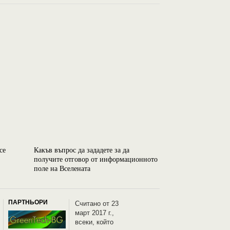
се
Какъв въпрос да зададете за да
Езотерика: Светъ
получите отговор от информационното
ден ви показва в
поле на Вселената
ПАРТНЬОРИ
Считано от 23
март 2017 г.,
всеки, който